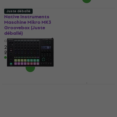
Juste déballé
Native Instruments
Roland MC-707
Maschine Mikro MK3
Groovebox (Comme
Groovebox (Juste
neuf)
déballé)
Groovebox
Groovebox
906 €
208 €
En stock
224,73 €
- 7 %
En stock
Behringer RD-6-AM
Groovebox
Roland MC-707
Groovebox (Juste
Groovebox
déballé)
4,9
/5
134 €
Groovebox
En chemin