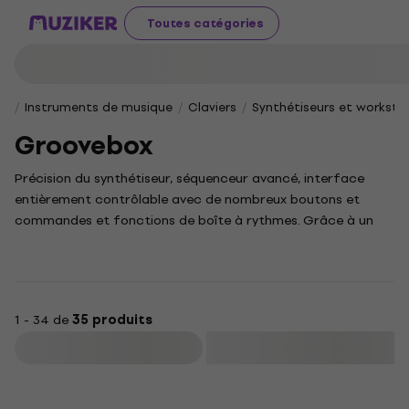
Toutes catégories
Instruments de musique
Claviers
Synthétiseurs et worksta
Groovebox
Précision du synthétiseur, séquenceur avancé, interface
entièrement contrôlable avec de nombreux boutons et
commandes et fonctions de boîte à rythmes. Grâce à un
contrôle intuitif, Groovebox est un instrument populaire
pour les genres électro, techno, house et hip-hop.
1 - 34 de
35 produits
Filtrer
Promotion