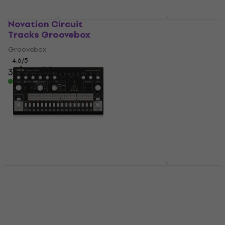
Novation Circuit
Behringer RD-6-SR
Tracks Groovebox
Groovebox
Groovebox
Groovebox
4,6
/5
4,9
/5
349 €
355 €
111 €
En stock
En stock
Behringer RD-6-BK
Behringer RD-6-TG
Groovebox
Groovebox
Groovebox
Groovebox
4,9
/5
4,9
/5
116 €
113 €