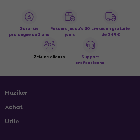
Garantie
Retours jusqu’à 30
Livraison gratuite
prolongée de 3 ans
jours
de 249 €
3M+ de clients
Support
professionnel
Muziker
Achat
Utile