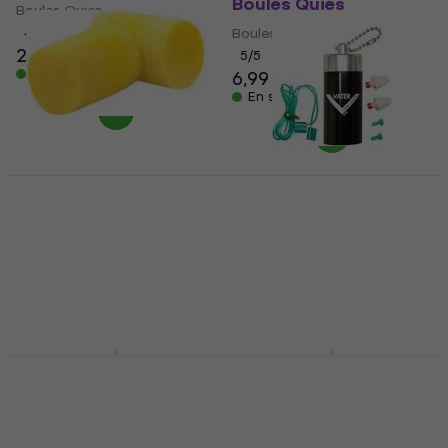
Boules Quies
Boules Quies
4,7
/5
Boules Quies
27,30 €
5
/5
En stock
6,99 €
En stock
D'Addario Planet
Waves PWEP1 Yellow
Vater VSAS Safe n
Boules Quies
Sound White Boules
Quies
Boules Quies
4,2
/5
Boules Quies
3,39 €
4,4
/5
En stock
24,30 €
24,90 €
En stock
Ahead ACME Tan
Veles-X EM5007B Black
Boules Quies
Boules Quies
Boules Quies
Boules Quies
5
/5
4,8
/5