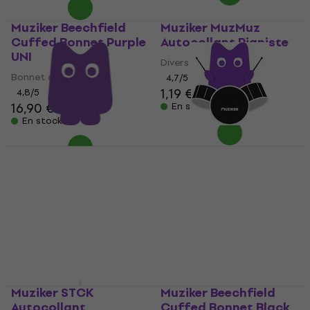
Muziker Beechfield
Muziker MuzMuz
Cuffed Bonnet Purple
Autocollant Pianiste
UNI
Divers
Bonnet d'hiver
4,7
/5
1,19 €
4,8
/5
16,90 €
En stock
En stock
Muziker MuzMuz
Muziker MuzMuz
Autocollant 1 pc
Autocollant Batteur
Divers
Divers
4,5
/5
4,8
/5
0,50 €
1,19 €
En stock
En stock
Muziker STCK
Muziker Beechfield
Autocollant
Cuffed Bonnet Black