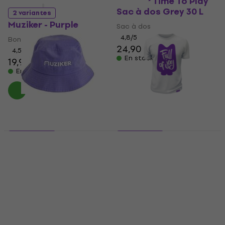
Muziker Time To Play
Sac à dos Grey 30 L
2 variantes
Muziker - Purple
Sac à dos
4,8
/5
Bonnet d'hiver
24,90 €
4,5
/5
En stock
19,90 €
En stock
2 variantes
6 variantes
Muziker Standard
Muziker T-Shirt
Purple
Classic Joy Unisex
White
Bonnet d'hiver
T-shirt
4,6
/5
14,90 €
5
/5
19,90 €
En stock
En stock