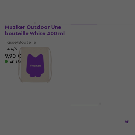
Muziker Outdoor Une
5 variantes
bouteille White 400 ml
Muziker T-Shirt
Classic Radosť
Tasse/Bouteille
Woman White
4,4
/5
9,90 €
T-shirt
En stock
5
/5
19,90 €
En stock
Muziker EKO Sac à dos
2 variantes
Natural 12 L
Muziker Powered by
Music + Marker Holder
Sac à dos
Purple
4,5
/5