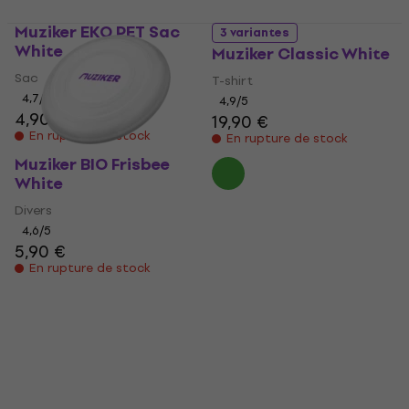
Muziker EKO PET Sac
3 variantes
White
Muziker Classic White
Sac
T-shirt
4,7
/5
4,9
/5
4,90 €
19,90 €
En rupture de stock
En rupture de stock
Muziker BIO Frisbee
White
Divers
4,6
/5
5,90 €
En rupture de stock