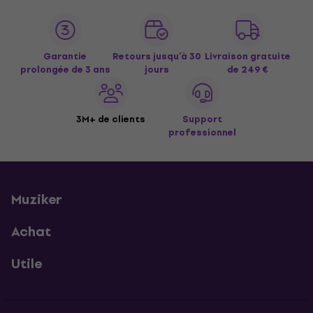
Garantie
Retours jusqu’à 30
Livraison gratuite
prolongée de 3 ans
jours
de 249 €
3M+ de clients
Support
professionnel
Muziker
Achat
Utile