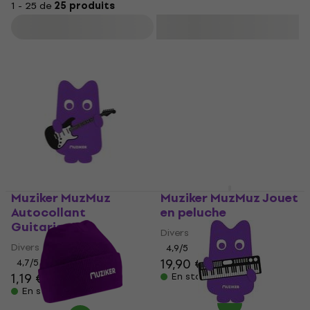
1 - 25 de
25 produits
Filtrer
Muziker MuzMuz
Muziker MuzMuz Jouet
Autocollant
en peluche
Guitariste
Divers
Divers
4,9
/5
19,90 €
4,7
/5
1,19 €
En stock
En stock