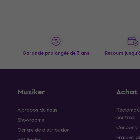
Garantie prolongée de 3 ans
Retours jusqu’
Muziker
Achat
À propos de nous
Réclamati
contrat
Showrooms
Coupons
Centre de distribution
Frais et d
Affiliation