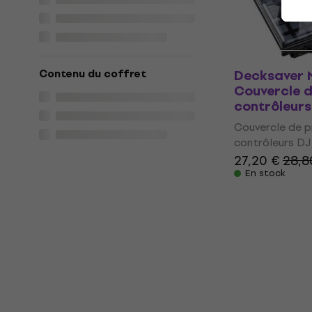
Grooveboxe
34,30 €
36,2
En stock
Decksaver 
Contenu du coffret
Couvercle d
contrôleur
Couvercle de p
contrôleurs DJ
27,20 €
28,8
En stock