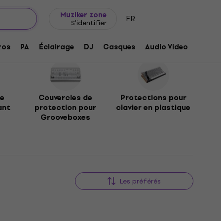
Idée de cadeau
FAQ
Muziker Blog
Muziker zone
FR
S'identifier
ros
PA
Éclairage
DJ
Casques
Audio Video
Acces
de
Couvercles de
Protections pour
ant
protection pour
clavier en plastique
Grooveboxes
Les préférés