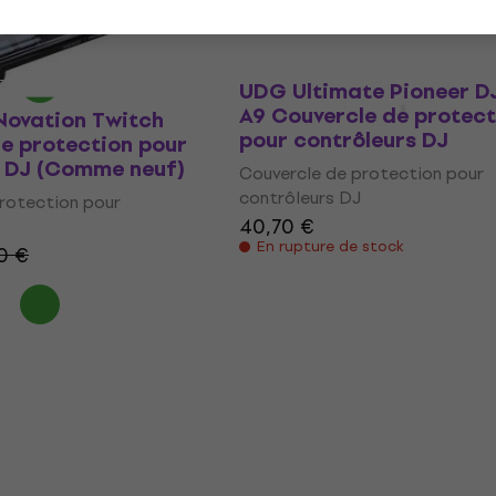
29,20 €
32 €
0 €
En stock
UDG Ultimate Pioneer D
A9 Couvercle de protect
Novation Twitch
pour contrôleurs DJ
e protection pour
s DJ (Comme neuf)
Couvercle de protection pour
contrôleurs DJ
rotection pour
40,70 €
En rupture de stock
0 €