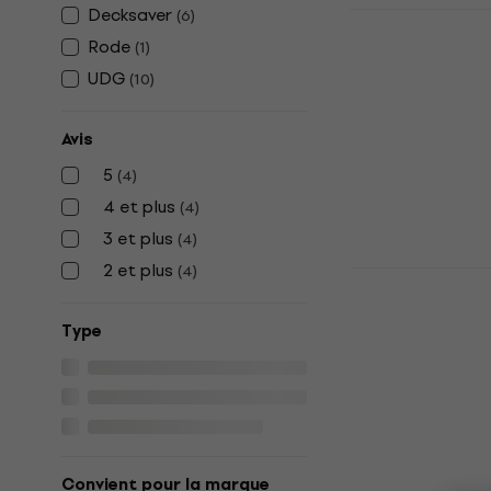
Decksaver
(
6
)
UDG Ultimat
1200 & PLX
Rode
(
1
)
de protecti
UDG
(
10
)
contrôleurs
Couvercle de p
Avis
contrôleurs DJ
5
35 €
(
4
)
En stock
4 et plus
(
4
)
3 et plus
(
4
)
2 et plus
(
4
)
UDG Ultima
Maschine+/
protection
Type
Couvercle de p
Grooveboxe
33,20 €
En stock
Convient pour la marque