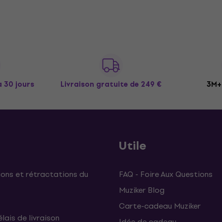
à 30 jours
Livraison gratuite
de 249 €
3M+ 
Utile
ons et rétractations du
FAQ - Foire Aux Questions
Muziker Blog
Carte-cadeau Muziker
élais de livraison
Idée de cadeau