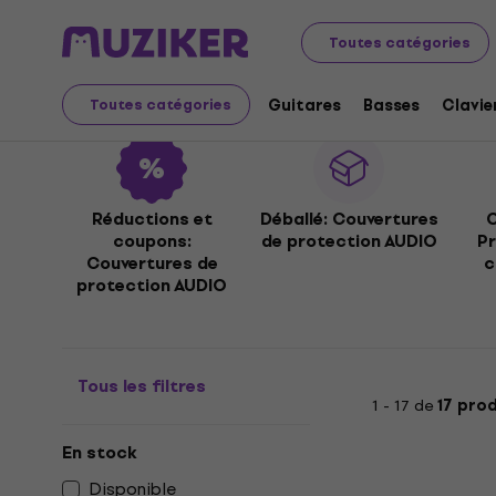
Instruments de musique
DJ
Couvertures de protecti
Toutes catégories
Couvertures de protec
Guitares
Basses
Clavie
Toutes catégories
Réductions et
Déballé: Couvertures
C
coupons:
de protection AUDIO
Pr
Couvertures de
c
protection AUDIO
Tous les filtres
1 - 17 de
17 pro
En stock
Disponible