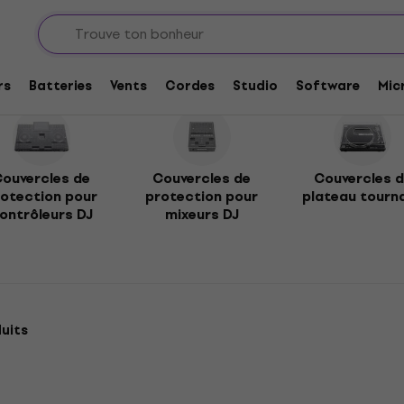
on AUDIO
tion AUDIO
rs
Batteries
Vents
Cordes
Studio
Software
Mic
ouvercles de
Couvercles de
Couvercles 
otection pour
protection pour
plateau tourn
ontrôleurs DJ
mixeurs DJ
duits