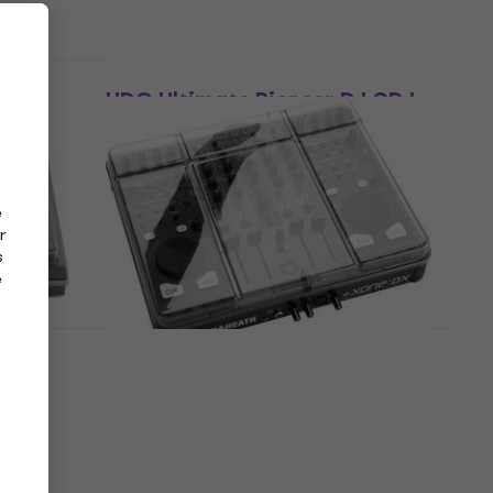
Comme neuf
UDG Ultimate Pioneer DJ CDJ-
eurs
3000 Couvercle de protection
pour contrôleurs DJ
Couvercle de protection pour
contrôleurs DJ
e
29 €
r
En stock
s
e
quid
Decksaver Allen & Heath Xone
 pour
DX Couvercle de protection
pour contrôleurs DJ (Comme
neuf)
mixeur
Couvercle de protection pour