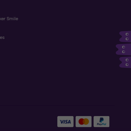
ker Smile
tes