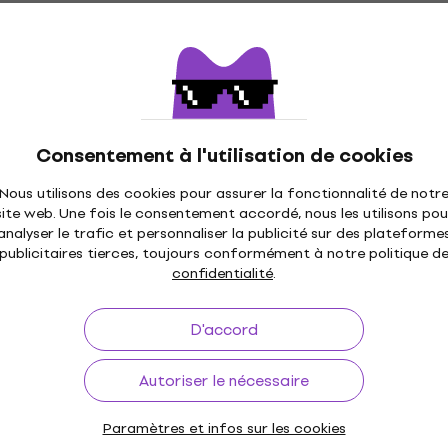
e Ableton Push 3
Decksaver Pioneer DDJ-
Comme neuf
e protection pour
WEGO2 Couvercle de
protection pour contrôl
DJ
rotection pour
Consentement à l'utilisation de cookies
Couvercle de protection pour
contrôleurs DJ
Nous utilisons des cookies pour assurer la fonctionnalité de notr
site web. Une fois le consentement accordé, nous les utilisons pou
31,18 €
avec le code
MUZMUZ-10
analyser le trafic et personnaliser la publicité sur des plateforme
34,90 €
publicitaires tierces, toujours conformément à notre politique d
En stock
confidentialité
.
D'accord
Roland Verselab
Decksaver Pioneer DJ S
cle de protection
Couvercle de protection
eboxe (Comme
mixeur DJ (Comme neuf)
Autoriser le nécessaire
Couvercle de protection pour 
Paramètres et infos sur les cookies
rotection pour
DJ