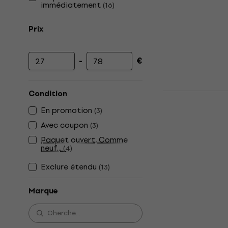
immédiatement
(
16
)
Prix
-
€
Prix minimum
Prix maximum
Condition
UDG Ultima
RX3 Couverc
En promotion
(
3
)
pour contrô
Avec coupon
(
3
)
Couvercle de p
Paquet ouvert, Comme
contrôleurs DJ
neuf...
(
4
)
5
/5
Exclure étendu
51,10 €
(
13
)
En stock
Marque