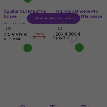
Aguilar SL 110 Baffle
Warwick Gnome Pro
basse
CAB 12/4 Baffle basse
Montrer plus de produits
Baffle basse
Baffle basse
5
/5
5
/5
289 €
300 €
715 €
919 €
- 22 %
...
1
2
3
5
En stock
En stock