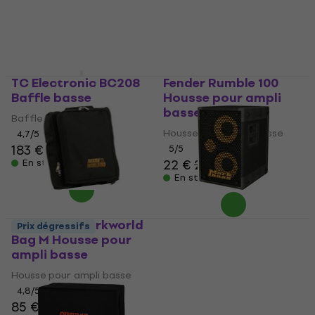
TC Electronic BC208
Fender Rumble 100
Baffle basse
Housse pour ampli
basse
Baffle basse
Housse pour ampli basse
4,7
/5
183 €
5
/5
22 €
22,40 €
En stock
En stock
Markbass Markworld
Markbass MB58R 102
Prix dégressifs
Bag M Housse pour
Pure Baffle basse
ampli basse
Baffle basse
Housse pour ampli basse
5
/5
681 €
4,8
/5
85 €
En stock