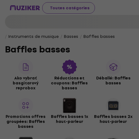
Toutes catégories
Instruments de musique
Basses
Baffles basses
Baffles basses
Ako vybrať
Réductions et
Déballé: Baffles
basgitarový
coupons: Baffles
basses
reprobox
basses
Promotions offres
Baffles basses 1x
Baffles basses 2x
groupées: Baffles
haut-parleur
haut-parleur
basses