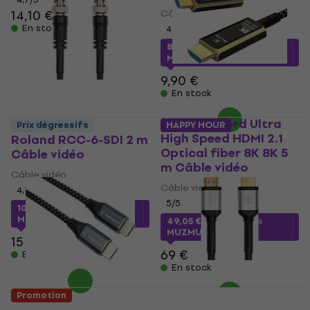
14,10 €
Câble vidéo
En stock
4,9
/5
8,81 €
avec le code
MUZMUZ-10
9,90 €
En stock
PremiumCord Ultra
Prix dégressifs
HAPPY HOUR
High Speed HDMI 2.1
Roland RCC-6-SDI 2 m
Optical fiber 8K 8K 5
Câble vidéo
m Câble vidéo
Câble vidéo
Câble vidéo
4,7
/5
5
/5
10,29 €
avec le code
MUZMUZ-30
49,05 €
avec le code
MUZMUZ-25
15 €
69 €
En stock
En stock
Promotion