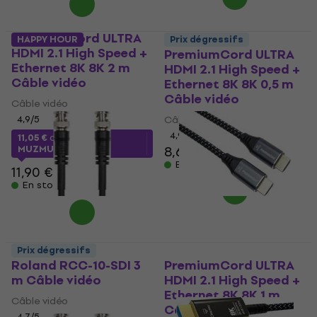
PremiumCord ULTRA
HAPPY HOUR
Prix dégressifs
HDMI 2.1 High Speed +
PremiumCord ULTRA
Ethernet 8K 8K 2 m
HDMI 2.1 High Speed +
Câble vidéo
Ethernet 8K 8K 0,5 m
Câble vidéo
Câble vidéo
4,9
/5
Câble vidéo
4,9
/5
11,05 €
avec le code
MUZMUZ-5
8,69 €
En stock
11,90 €
En stock
Prix dégressifs
Roland RCC-10-SDI 3
PremiumCord ULTRA
m Câble vidéo
HDMI 2.1 High Speed +
Ethernet 8K 8K 1 m
Câble vidéo
Câble vidéo
4,7
/5