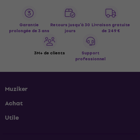
Garantie
Retours jusqu’à 30
Livraison gratuite
prolongée de 3 ans
jours
de 249 €
3M+ de clients
Support
professionnel
Muziker
Achat
Utile