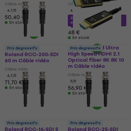
Câble vidéo
Câble vidéo
4,7
/5
4,7
/5
50,40 €
38,89 €
avec le code
En stock
MUZMUZ-15
48 €
En stock
PremiumCord Ultra
Prix dégressifs
Prix dégressifs
High Speed HDMI 2.1
Roland RCC-200-SDI
Optical fiber 8K 8K 10
60 m Câble vidéo
m Câble vidéo
Câble vidéo
Câble vidéo
4,7
/5
71,70 €
5
/5
56,90 €
En stock
En stock
Prix dégressifs
Prix dégressifs
Roland RCC-16-SDI 5
Roland RCC-25-SDI