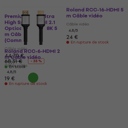
Roland RCC-16-HDMI 5
m Câble vidéo
PremiumCord Ultra
High Speed HDMI 2.1
Câble vidéo
Optical fiber 8K 8K 5
4,8
/5
m Câble vidéo
24 €
(Comme neuf)
En rupture de stock
Câble vidéo
Roland RCC-6-HDMI 2
44,70 €
m Câble vidéo
68,31 €
- 35 %
Câble vidéo
En stock
4,8
/5
19 €
En rupture de stock