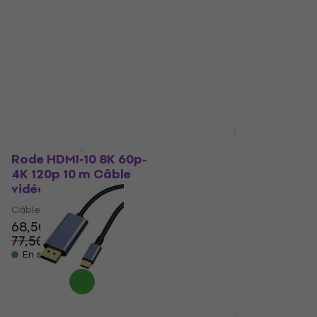
PremiumCord ULTRA
Roland RCC-3-HDMI
HDMI 2.1 High Speed +
100 cm Câble vidéo
Ethernet 8K 1,5 m
Câble vidéo
Câble vidéo
4,8
/5
Câble vidéo
10,10 €
En stock
4,9
/5
11,20 €
En stock
Rode HDMI CABLE 3m
Blue 4K 60p 3 m Câble
Rode HDMI‑10 8K 60p-
vidéo
4K 120p 10 m Câble
vidéo
Câble vidéo
19,50 €
Câble vidéo
68,50 €
En stock
77,50 €
- 12 %
En stock