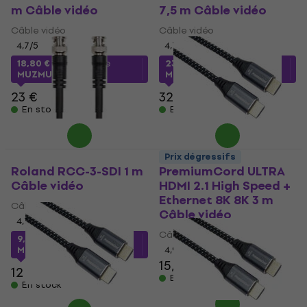
m Câble vidéo
7,5 m Câble vidéo
Câble vidéo
Câble vidéo
4,7
/5
4,7
/5
18,80 €
avec le code
23,19 €
avec le code
MUZMUZ-15
MUZMUZ-25
23 €
32 €
En stock
En stock
Prix dégressifs
Roland RCC-3-SDI 1 m
PremiumCord ULTRA
Câble vidéo
HDMI 2.1 High Speed +
Ethernet 8K 8K 3 m
Câble vidéo
Câble vidéo
4,7
/5
Câble vidéo
9,78 €
avec le code
MUZMUZ-15
4,9
/5
15,80 €
12 €
En stock
En stock