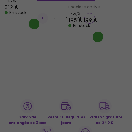
4,6
/5
312 €
Enceinte active
En stock
4,6
/5
...
1
2
3
24
195 €
199 €
En stock
Garantie
Retours jusqu’à 30
Livraison gratuite
prolongée de 3 ans
jours
de 249 €