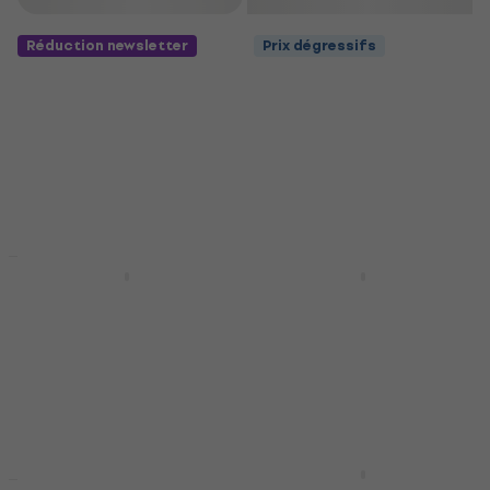
Réduction newsletter
Prix dégressifs
Prix dégressifs
Revoltage RVP-115
Revoltage RVP-112
Enceinte active
Enceinte active
Enceinte active
Enceinte active
4,9
/5
4,9
/5
249 €
199 €
En stock
En stock