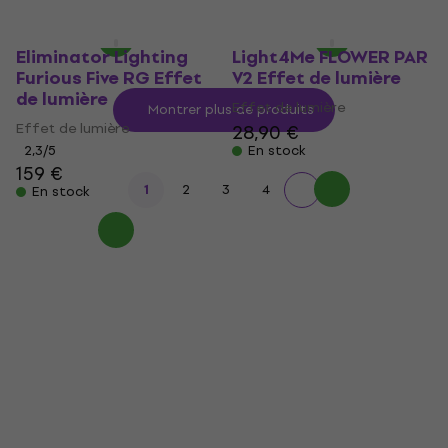
En stock
En stock
Eliminator Lighting
Light4Me FLOWER PAR
Furious Five RG Effet
V2 Effet de lumière
de lumière
Effet de lumière
Montrer plus de produits
Effet de lumière
28,90 €
2,3
/5
En stock
159 €
1
2
3
4
En stock