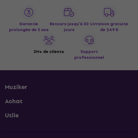
Garantie
Retours jusqu’à 30
Livraison gratuite
prolongée de 3 ans
jours
de 249 €
3M+ de clients
Support
professionnel
Muziker
Achat
Utile