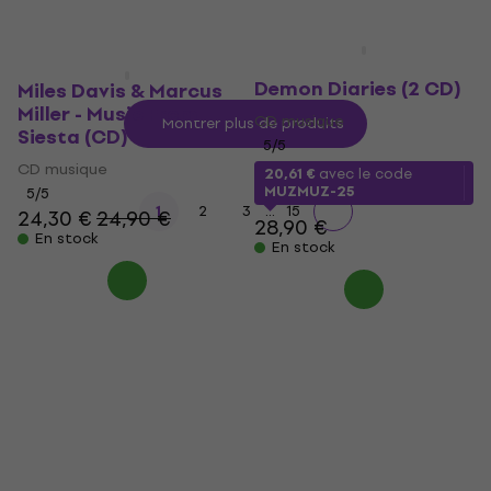
Parov Stelar - The
Demon Diaries (2 CD)
Miles Davis & Marcus
Miller - Music From
CD musique
Montrer plus de produits
Siesta (CD)
5
/5
CD musique
20,61 €
avec le code
MUZMUZ-25
5
/5
...
1
2
3
15
24,30 €
24,90 €
28,90 €
En stock
En stock