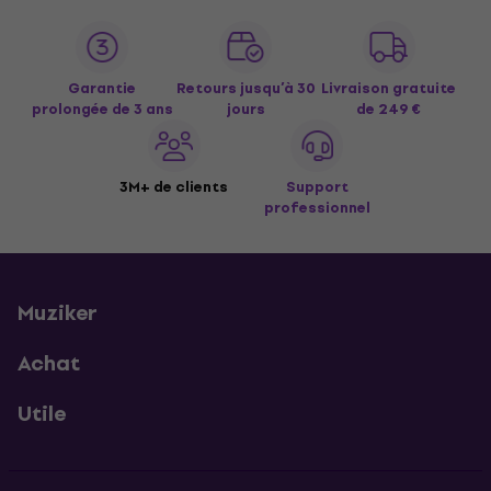
Garantie
Retours jusqu’à 30
Livraison gratuite
prolongée de 3 ans
jours
de 249 €
3M+ de clients
Support
professionnel
Muziker
Achat
Utile