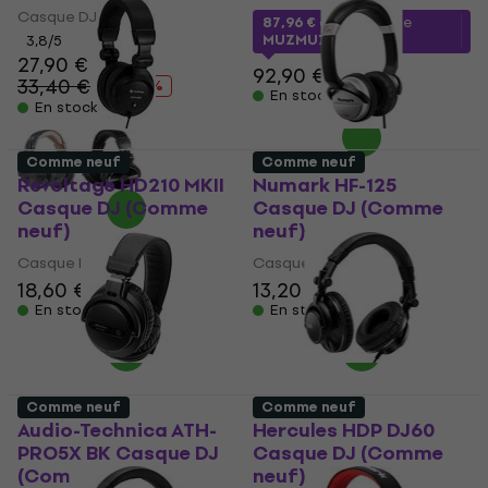
Casque DJ
87,96 €
avec le code
MUZMUZ-5
3,8
/5
27,90 €
92,90 €
33,40 €
- 16 %
En stock
En stock
Comme neuf
Comme neuf
Revoltage HD210 MKII
Numark HF-125
Casque DJ (Comme
Casque DJ (Comme
neuf)
neuf)
Casque DJ
Casque DJ
18,60 €
13,20 €
14,80 €
En stock
En stock
Comme neuf
Comme neuf
Audio-Technica ATH-
Hercules HDP DJ60
PRO5X BK Casque DJ
Casque DJ (Comme
(Comme neuf)
neuf)