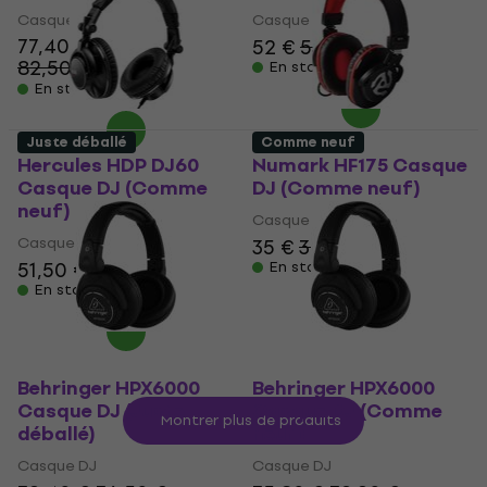
Casque DJ
Casque DJ
77,40 €
52 €
53,80 €
82,50 €
- 6 %
En stock
En stock
Juste déballé
Comme neuf
Hercules HDP DJ60
Numark HF175 Casque
Casque DJ (Comme
DJ (Comme neuf)
neuf)
Casque DJ
Casque DJ
35 €
36,20 €
51,50 €
55,44 €
En stock
En stock
Behringer HPX6000
Behringer HPX6000
Casque DJ (Juste
Casque DJ (Comme
Montrer plus de produits
déballé)
neuf)
Casque DJ
Casque DJ