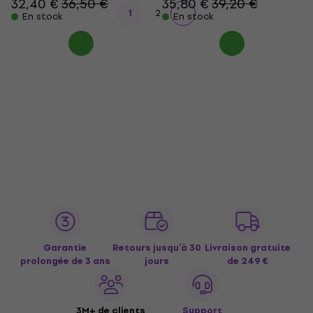
32,40 €
36,50 €
35,80 €
39,20 €
1
2
En stock
En stock
Garantie
Retours jusqu’à 30
Livraison gratuite
prolongée de 3 ans
jours
de 249 €
3M+ de clients
Support