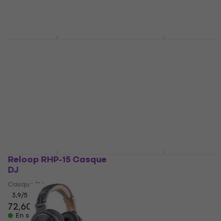
150 €
31,30 €
35,20 €
En stock
En stock
Hercules HDP DJ60
AIAIAI TMA-2 DJ
Casque DJ
Casque DJ
Casque DJ
Casque DJ
5
/5
5
/5
55 €
259 €
En stock
En stock
Reloop RHP-15 Casque
PROEL HFJ700 Casque
DJ
DJ
Casque DJ
Casque DJ
3,9
/5
4,6
/5
72,60 €
23,98 €
avec le code
En stock
MUZMUZ-15