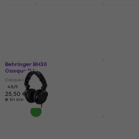
Sennheiser HD 25 Plus
Audio-Technica ATH-
Casque DJ
PRO5X BK Casque DJ
Casque DJ
Casque DJ
4,9
/5
4,7
/5
169 €
88 €
En stock
En stock
Behringer BH30
Reloop RHP-10 Mono
Casque DJ
Casque DJ
Casque DJ
Casque DJ
4,8
/5
4,9
/5
25,50 €
69,80 €
En stock
En stock
Reloop RH-2500
Behringer HPX6000
Casque DJ
Casque DJ
Casque DJ
Casque DJ