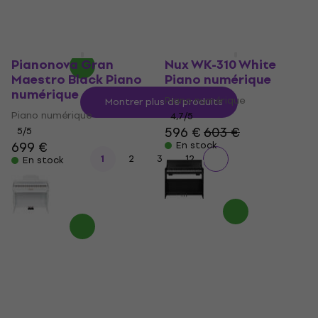
Pianonova Gran
Nux WK-310 White
Maestro Black Piano
Piano numérique
numérique
Piano numérique
Montrer plus de produits
Piano numérique
4,7
/5
596 €
603 €
5
/5
699 €
En stock
...
1
2
3
12
En stock