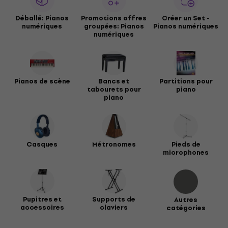
Déballé: Pianos
Promotions offres
Créer un Set -
numériques
groupées: Pianos
Pianos numériques
numériques
Pianos de scène
Bancs et
Partitions pour
tabourets pour
piano
piano
Casques
Métronomes
Pieds de
microphones
Pupitres et
Supports de
Autres
accessoires
claviers
catégories