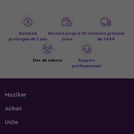
Garantie
Retours jusqu’à 30
Livraison gratuite
prolongée de 3 ans
jours
de 249 €
3M+ de clients
Support
professionnel
Muziker
Achat
Utile