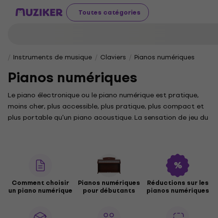
Toutes catégories
Instruments de musique
Claviers
Pianos numériques
Pianos numériques
Le piano électronique ou le piano numérique est pratique,
moins cher, plus accessible, plus pratique, plus compact et
plus portable qu'un piano acoustique. La sensation de jeu du
piano numérique moderne est très similaire à son homologue
acoustique. Certains modèles offrent également un
système éducatif et la possibilité d'organiser vos propres
chansons.
Comment choisir
Pianos numériques
Réductions sur les
un piano numérique
pour débutants
pianos numériques