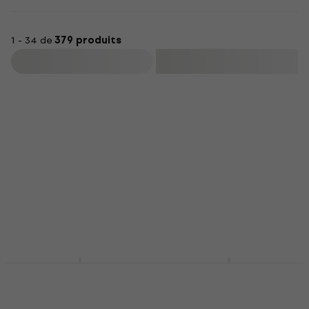
1 - 34 de
379 produits
Filtrer
Pianonova Girona 08
Pianonova Girona 08
White Piano
Black Piano
numérique
numérique