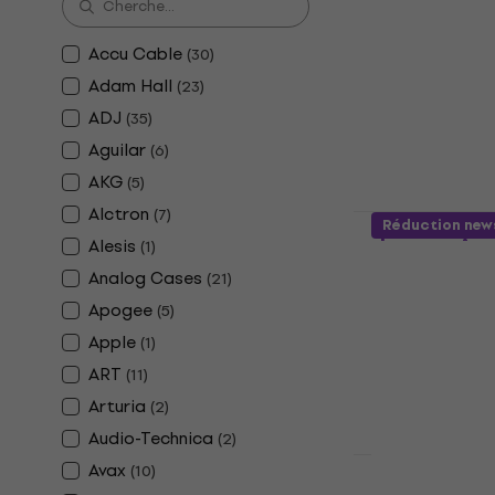
clavier plia
Support de clav
Accu Cable
(
30
)
4,6
/5
Adam Hall
22,90 €
(
23
)
En stock
ADJ
(
35
)
Aguilar
(
6
)
AKG
(
5
)
Alctron
(
7
)
Revoltage 
Réduction new
de sustain
Alesis
(
1
)
Analog Cases
(
21
)
Pédale de sust
4,8
/5
Apogee
(
5
)
14,10 €
Apple
(
1
)
En stock
ART
(
11
)
Arturia
(
2
)
Audio-Technica
(
2
)
Avax
(
10
)
Fender Prof