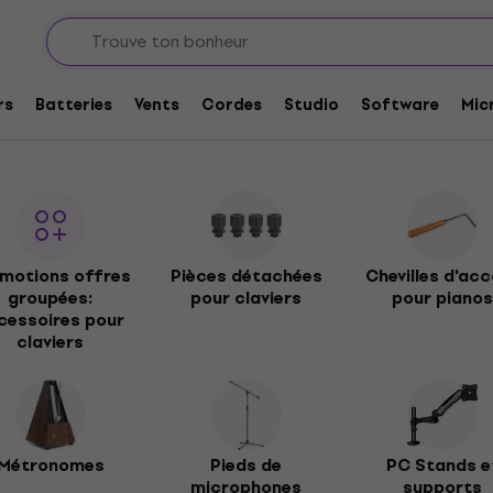
aviers
ers
rs
Batteries
Vents
Cordes
Studio
Software
Mic
motions offres
Pièces détachées
Chevilles d'ac
groupées:
pour claviers
pour piano
cessoires pour
claviers
Métronomes
Pieds de
PC Stands e
microphones
supports