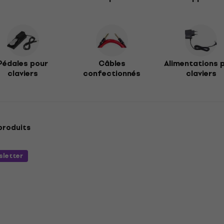
Pédales pour
Câbles
Alimentations 
claviers
confectionnés
claviers
produits
sletter