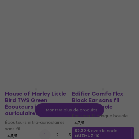
auriculaire
Casque sans fil supra-
Casque sans fil supra-
auriculaire
auriculaire
4,7
/5
5
/5
49,69 €
avec le code
42,80 €
45,60 €
MUZMUZ-10
En stock
57,90 €
En stock
House of Marley Little
Edifier Comfo Flex
Bird TWS Green
Black Ear sans fil
Écouteurs intra-
casque boucle
Montrer plus de produits
auriculaires sans fil
Ear sans fil casque boucle
Écouteurs intra-auriculaires
4,7
/5
sans fil
52,32 €
avec le code
...
1
2
3
11
4,5
/5
MUZMUZ-10