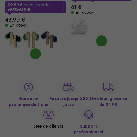
39,89 €
avec le code
61 €
MUZMUZ-5
En stock
43,90 €
En stock
Garantie
Retours jusqu’à 30
Livraison gratuite
prolongée de 3 ans
jours
de 249 €
3M+ de clients
Support
professionnel