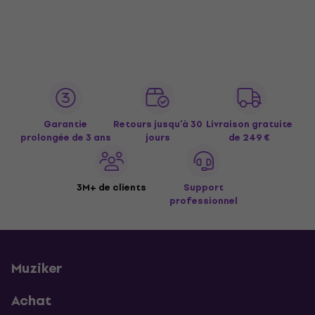
Garantie
Retours jusqu’à 30
Livraison gratuite
prolongée de 3 ans
jours
de 249 €
3M+ de clients
Support
professionnel
Muziker
Achat