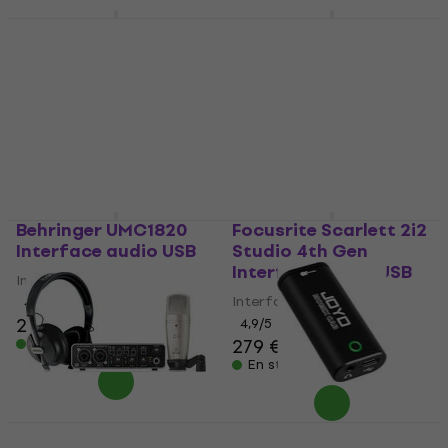
Focusrite Scarlett
Universal Audio Volt 1
Solo Studio 4th Gen
Interface audio USB
Interface audio USB
Interface audio USB
Interface audio USB
5
/5
129 €
4,9
/5
217 €
En stock
En stock
Behringer UMC1820
Focusrite Scarlett 2i2
Interface audio USB
Studio 4th Gen
Interface audio USB
Interface audio USB
Interface audio USB
4,8
/5
276 €
4,9
/5
279 €
En stock
En stock
Behringer U-Phoria
Joyo Momix CAB