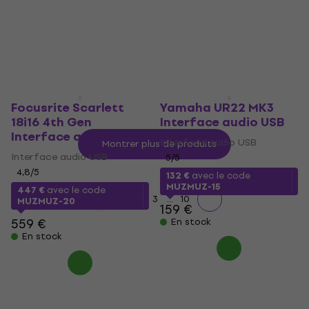
221 €
225 €
En stock
En stock
Focusrite Scarlett
Yamaha UR22 MK3
18i16 4th Gen
Interface audio USB
Interface audio USB
Interface audio USB
Montrer plus de produits
Interface audio USB
5
/5
4,8
/5
132 €
avec le code
MUZMUZ-15
447 €
avec le code
...
1
2
3
10
MUZMUZ-20
159 €
559 €
En stock
En stock