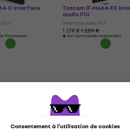
4-D Interface
Tascam IF-MA64-EX Inte
audio PCI
o PCI
Interface audio PCI
1 219 €
1 259 €
le fournisseur
Sur commande uniquement
Consentement à l'utilisation de cookies