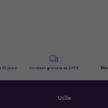
à 30 jours
Livraison gratuite
de 249 €
3M+ 
Utile