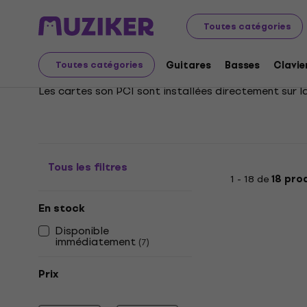
Instruments de musique
Studio
Interfaces audio
I
Toutes catégories
Interfaces audio PCI
Guitares
Basses
Clavie
Toutes catégories
Les cartes son PCI sont installées directement sur la
Tous les filtres
1 - 18 de
18 pro
En stock
Disponible
immédiatement
(
7
)
Prix