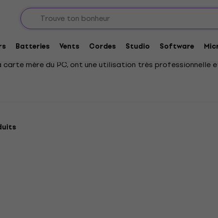
nterfaces audio PCI
rs
Batteries
Vents
Cordes
Studio
Software
Mic
 carte mère du PC, ont une utilisation très professionnelle e
duits
HAPPY HOUR