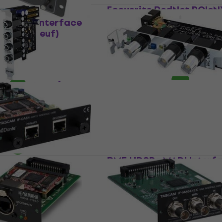
Focusrite RedNet PCIeN
Interface audio PCI
X-DANTE Interface
(Comme neuf)
Interface audio PCI
5
/5
o PCI
1 399 €
1 444 €
- 12 %
Sur commande uniquement
92-AIO Interface
RME WCM HDSP 9632
Interface audio PCI
o PCI
Interface audio PCI
112 €
e uniquement
Sur commande uniquement
DA64 Interface
RME HDSPe MADI Interf
audio PCI
o PCI
Interface audio PCI
0 €
1 119 €
e uniquement
Sur commande uniquement