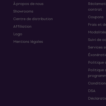
À propos de nous
Réclamati
contrat
Showrooms
Coupons
Centre de distribution
Frais et d
Affiliation
Modalités
Logo
Suivi de co
Mentions légales
Services 
Éxonérati
Politique 
Politique 
programme
Condition
DSA
Déclaratio