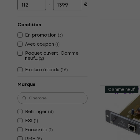
-
€
Prix minimum
Prix maximum
Behringer X
Condition
audio PCI
En promotion
(
3
)
Interface audi
Avec coupon
(
1
)
5
/5
126 €
Paquet ouvert, Comme
neuf...
(
2
)
En stock
Exclure étendu
(
16
)
Marque
RME HDSPe 
Comme neuf
audio PCI
Interface audi
Behringer
(
4
)
5
/5
ESI
(
1
)
564 €
avec le 
Focusrite
(
1
)
599 €
En stock
RME
(
8
)