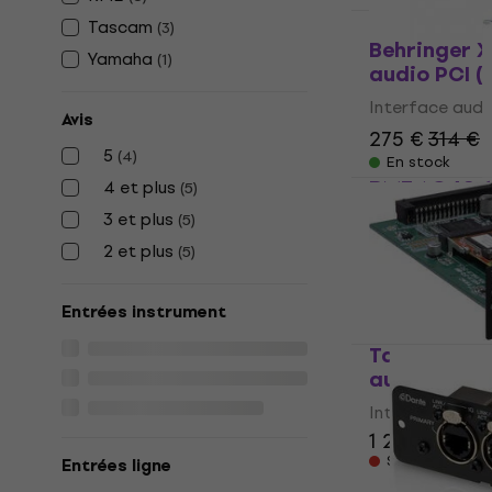
Tascam
(
3
)
Behringer 
Yamaha
(
1
)
audio PCI 
Interface audi
Avis
275 €
314 €
5
(
4
)
En stock
RME AO4S-1
4 et plus
(
5
)
audio PCI
3 et plus
(
5
)
Interface audi
2 et plus
(
5
)
185 €
191 €
Sur command
Entrées instrument
Tascam IF-
audio PCI
Interface audi
1 249 €
1 29
Sur command
Entrées ligne