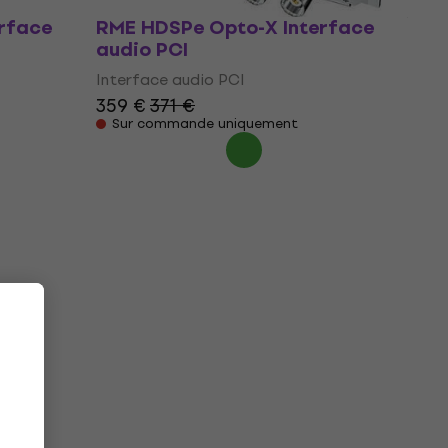
rface
RME HDSPe Opto-X Interface
audio PCI
Interface audio PCI
359 €
371 €
Sur commande uniquement