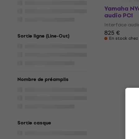
Yamaha NY6
audio PCI
Interface audi
825 €
Sortie ligne (Line-Out)
En stock chez 
Nombre de préamplis
Sortie casque