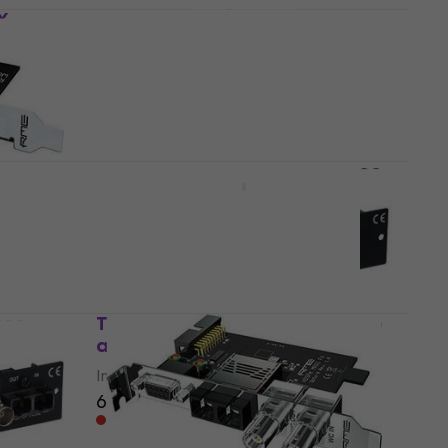
X
RME AI4S-192-AIO Interface
audio PCI
Interface audio PCI
185 €
191 €
Sur commande uniquement
RME HDSPe MADI FX Interface
audio PCI
Interface audio PCI
1 349 €
1 390 €
Sur commande uniquement
ace
Tascam IF-MA64-BN Interface
audio PCI
Interface audio PCI
662 €
Sur commande uniquement