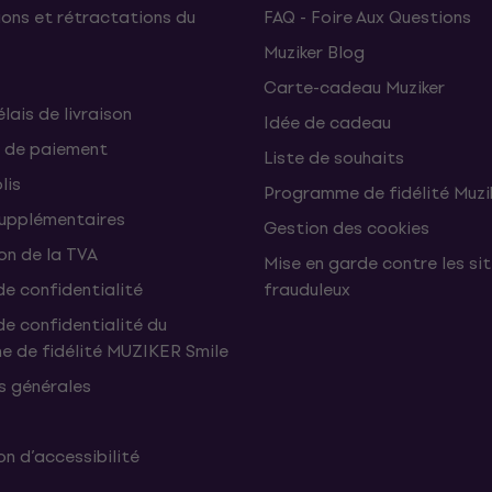
ons et rétractations du
FAQ - Foire Aux Questions
Muziker Blog
Carte-cadeau Muziker
élais de livraison
Idée de cadeau
 de paiement
Liste de souhaits
lis
Programme de fidélité Muzi
supplémentaires
Gestion des cookies
on de la TVA
Mise en garde contre les si
de confidentialité
frauduleux
de confidentialité du
 de fidélité MUZIKER Smile
s générales
n d’accessibilité