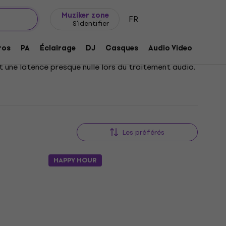
Idée de cadeau
FAQ
Muziker Blog
Muziker zone
FR
S'identifier
ros
PA
Éclairage
DJ
Casques
Audio Video
Acces
t une latence presque nulle lors du traitement audio.
Les préférés
HAPPY HOUR