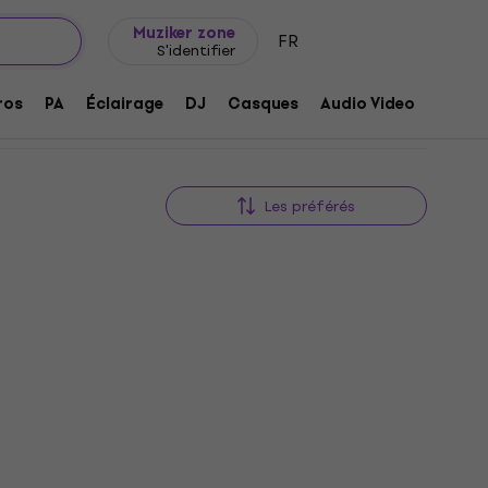
Idée de cadeau
FAQ
Muziker Blog
Muziker zone
FR
S'identifier
ros
PA
Éclairage
DJ
Casques
Audio Video
Acces
Les préférés