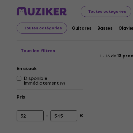
Instruments de musique
Micros
Microphone de mesu
Toutes catégories
Microphone de mesure
Guitares
Basses
Clavie
Toutes catégories
Tous les filtres
1 - 13 de
13 pro
En stock
Disponible
immédiatement
(
9
)
Prix
-
€
Prix minimum
Prix maximum