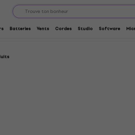
re
rs
Batteries
Vents
Cordes
Studio
Software
Mic
duits