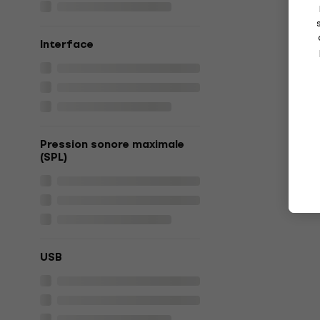
Interface
Pression sonore maximale
(SPL)
USB