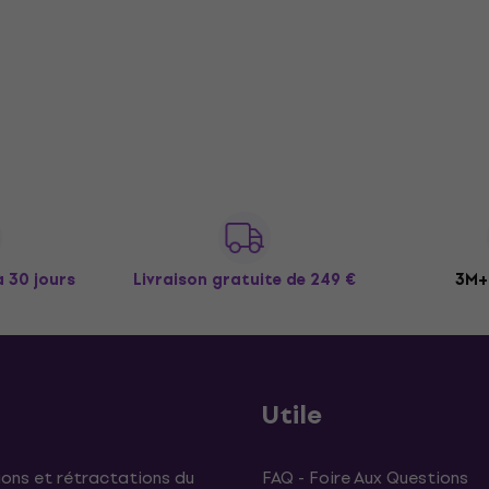
à 30 jours
Livraison gratuite
de 249 €
3M+ 
Utile
ons et rétractations du
FAQ - Foire Aux Questions