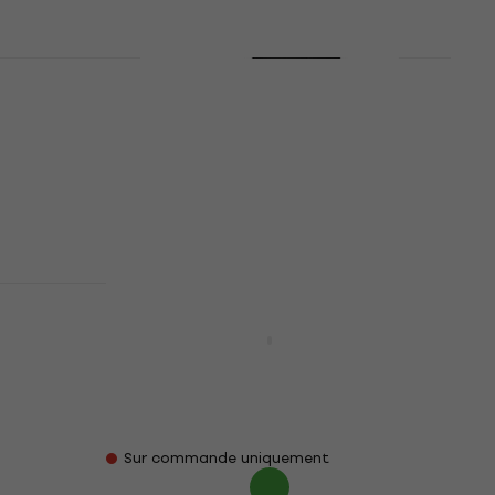
f
Promotion
with
Behringer ECM Pro Microphone
de mesure (Comme neuf)
Microphone de mesure
40,70 €
51 €
- 20 %
En stock
phone
AUDIX TM1 Microphone de
mesure
Microphone de mesure
4,5
/5
249 €
279 €
- 11 %
Sur commande uniquement