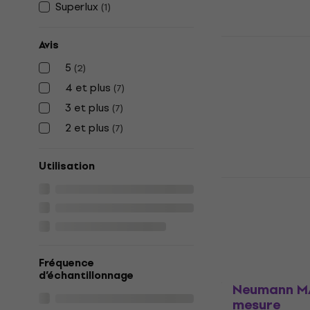
Superlux
(
1
)
Sonarworks
Avis
Reference f
5
(
2
)
with Measu
Microphone
4 et plus
(
7
)
3 et plus
(
7
)
Microphone de
545 €
2 et plus
(
7
)
En stock
Utilisation
Behringer 
Microphone
Microphone de
4,6
/5
32 €
36 €
Fréquence
En chemin
d’échantillonnage
Neumann MA
mesure