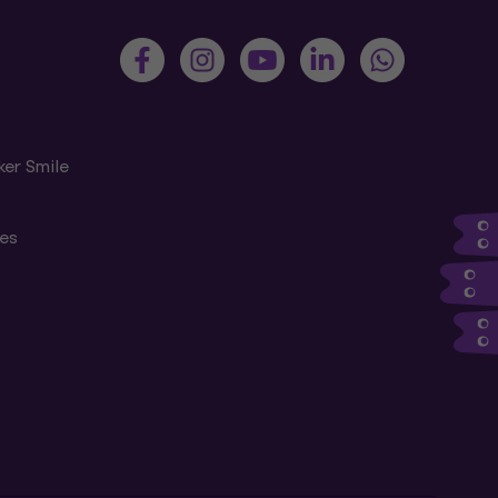
ker Smile
tes