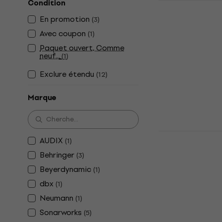
Condition
Sonarworks
Measuremen
En promotion
(
3
)
XREF20R5 M
Avec coupon
(
1
)
mesure
Paquet ouvert, Comme
Microphone de
neuf...
(
1
)
4,8
/5
Exclure étendu
86,50 €
(
12
)
En stock
Marque
Beyerdynam
AUDIX
(
1
)
Microphone
Behringer
(
3
)
Microphone de
Beyerdynamic
(
1
)
247 €
dbx
(
1
)
En stock
Neumann
(
1
)
Sonarworks
(
5
)