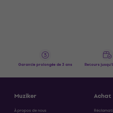
Garantie prolongée de 3 ans
Retours jusqu’
Muziker
Achat
À propos de nous
Réclamati