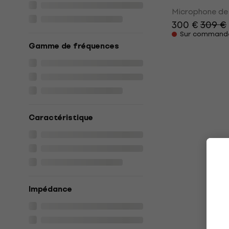
Microphone de
300 €
309 €
Sur command
Gamme de fréquences
Caractéristique
Impédance