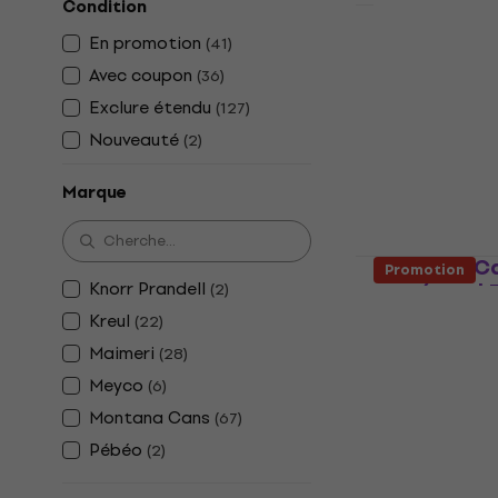
Condition
Montana Ca
En promotion
(
41
)
aérosol Bla
Avec coupon
(
36
)
Peinture en aé
Exclure étendu
(
127
)
5
/5
Nouveauté
(
2
)
7,89 €
9,39 €
En stock
Marque
Montana Ca
Promotion
Knorr Prandell
en aérosol
(
2
)
Magenta 40
Kreul
(
22
)
Peinture en aé
Maimeri
(
28
)
4,8
/5
Meyco
(
6
)
6,19 €
Montana Cans
(
67
)
En stock
Pébéo
(
2
)