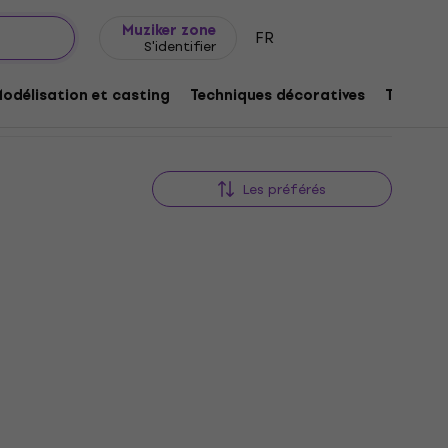
Idée de cadeau
FAQ
Muziker Blog
Muziker zone
FR
S'identifier
odélisation et casting
Techniques décoratives
Techniq
Les préférés
Prix dégressifs