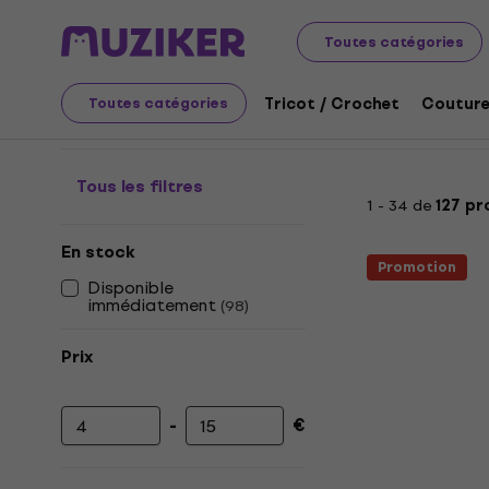
L'art
Graffiti
Peintures en aérosol
Toutes catégories
Peintures en aérosol
Tricot / Crochet
Couture
Toutes catégories
Tous les filtres
1 - 34 de
127 pr
En stock
Promotion
Disponible
immédiatement
(
98
)
Prix
-
€
Prix minimum
Prix maximum