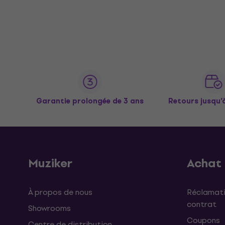
Garantie prolongée de 3 ans
Retours jusqu’
Muziker
Achat
À propos de nous
Réclamati
contrat
Showrooms
Coupons
Centre de distribution