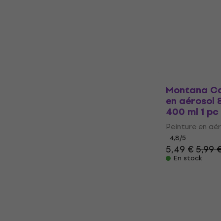
Peinture en aé
5
/5
8,99 €
9,09 
En stock
Montana Ca
en aérosol 
400 ml 1 pc
Peinture en aé
4,8
/5
5,49 €
5,99 
En stock