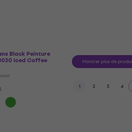
Peinture en aérosol
rosol
4,8
/5
5,59 €
6,09 €
€
En stock
ns Black Peinture
8030 Iced Coffee
Montrer plus de produ
rosol
2
3
4
1
€