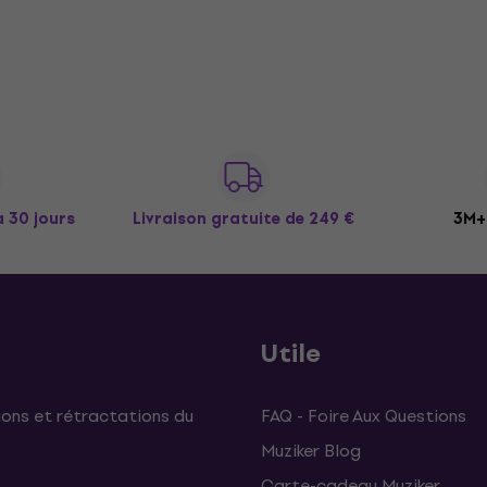
à 30 jours
Livraison gratuite
de 249 €
3M+ 
Utile
ons et rétractations du
FAQ - Foire Aux Questions
Muziker Blog
Carte-cadeau Muziker