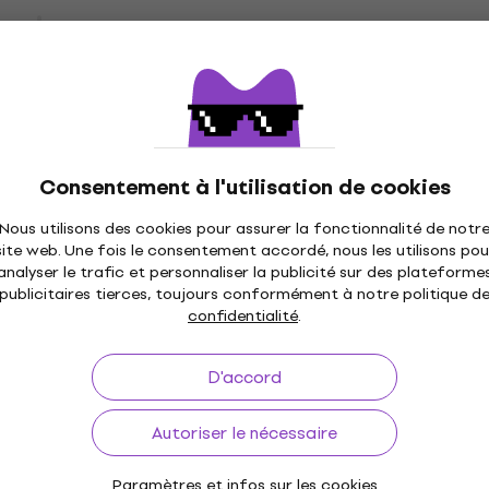
ns Black Peinture
400 ml 1 pc
 TR5000 True Cyan
Peinture en aérosol
4,8
/5
rosol
5,99 €
En stock
€
Consentement à l'utilisation de cookies
Nous utilisons des cookies pour assurer la fonctionnalité de notr
ns Black Peinture
site web. Une fois le consentement accordé, nous les utilisons pou
Outline Silver 400
Montana Cans 53.6120
analyser le trafic et personnaliser la publicité sur des plateforme
Peinture en aérosol Bla
publicitaires tierces, toujours conformément à notre politique d
ml 1 pc
confidentialité
.
rosol
Peinture en aérosol
D'accord
10,05 €
avec le code
MUZMUZ-5
10,90 €
Autoriser le nécessaire
En stock
Montana Cans Black Pei
Paramètres et infos sur les cookies