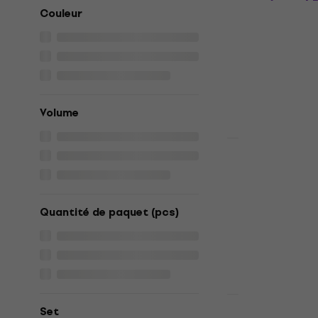
en aérosol 
Couleur
400 ml 1 pc
Peinture en aé
4,8
/5
5,69 €
5,99 
En stock
Volume
HAPPY HOUR
Montana Ca
en aérosol 
ml 1 pc
Quantité de paquet (pcs)
Peinture en aé
4,8
/5
5,29 €
5,49 
En stock
Set