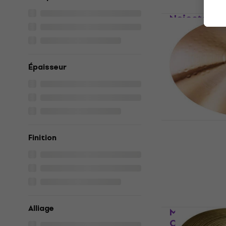
Noicetone 
Gong
3,2
/5
20,10 €
En stock
Épaisseur
Paiste PST 
Cymbale cr
Finition
Cymbale crash
4,9
/5
126 €
En stock
Alliage
Meinl HCS2
Cymbale ri