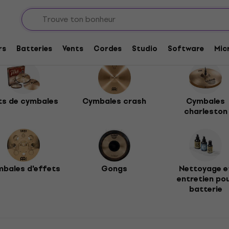
rs
Batteries
Vents
Cordes
Studio
Software
Mic
ts de cymbales
Cymbales crash
Cymbales
charleston
bales d'effets
Gongs
Nettoyage e
entretien po
batterie