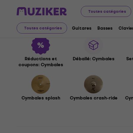
Instruments de musique
Batteries
Cymbales
Toutes catégories
Cymbales
Guitares
Basses
Clavie
Toutes catégories
Réductions et
Déballé: Cymbales
Se
coupons: Cymbales
Cymbales splash
Cymbales crash-ride
Cym