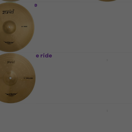
r 16" Cymbale
Zuriel Armor 14" Cymbal
crash
Cymbale crash
4,4
/5
22,90 €
En stock
r 20" Cymbale ride
Zuriel Armor 13" Cymbal
charleston
Cymbale charleston
4
/5
26,90 €
En stock
r 12" Cymbale
Zuriel Armor 14" Cymbal
charleston
h
Cymbale charleston
4
/5