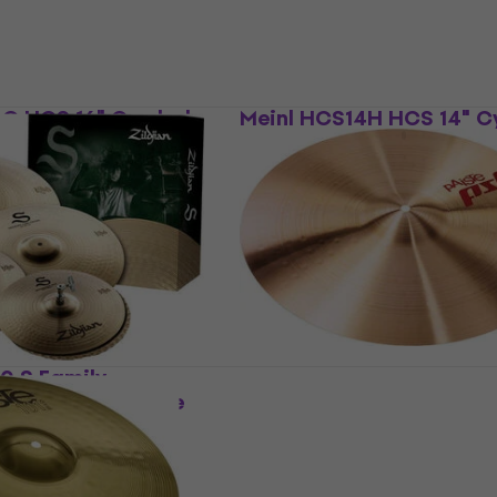
33,50 €
En stock
6C HCS 16" Cymbale
Meinl HCS14H HCS 14" 
charleston
Cymbale charleston
4,6
/5
99 €
En stock
90 S Family
Paiste PST 7 18" Cymbal
4/16/18/20 Set de
crash
Cymbale crash
es
4,9
/5
135 €
138 €