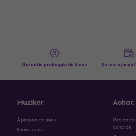
Garantie prolongée de 3 ans
Retours jusqu’
Muziker
Achat
À propos de nous
Réclamati
contrat
Showrooms