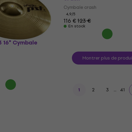
Cymbale crash
4,9
/5
116 €
123 €
En stock
3 16" Cymbale
Montrer plus de produ
2
3
...
41
1