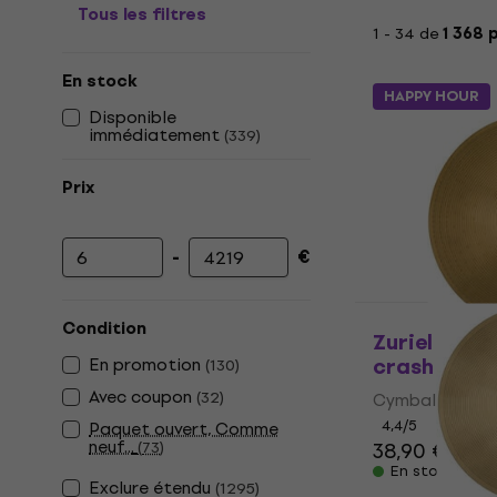
Tous les filtres
1 - 34 de
1 368 
En stock
HAPPY HOUR
Disponible
immédiatement
(
339
)
Prix
-
€
Prix minimum
Prix maximum
Condition
Zuriel Armo
crash
En promotion
(
130
)
Avec coupon
(
32
)
Cymbale crash
4,4
/5
Paquet ouvert, Comme
neuf...
(
73
)
38,90 €
En stock
Exclure étendu
(
1295
)