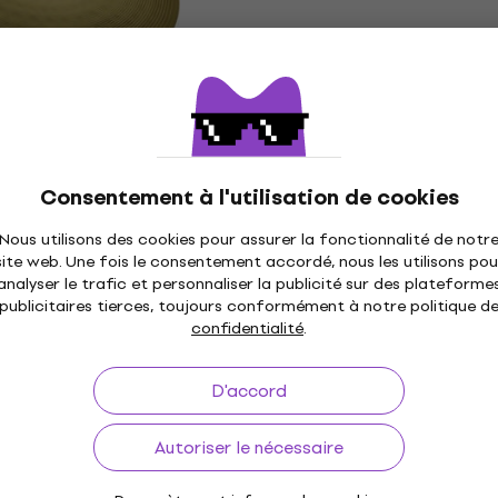
En stock
le code
MUZMUZ-5
16" Cymbale crash
Noicetone T020-6 Gong
Gong
3,2
/5
35,30 €
Consentement à l'utilisation de cookies
En stock
Nous utilisons des cookies pour assurer la fonctionnalité de notr
site web. Une fois le consentement accordé, nous les utilisons pou
analyser le trafic et personnaliser la publicité sur des plateforme
publicitaires tierces, toujours conformément à notre politique d
16" Cymbale crash
Paiste PST 7 10" Cymbal
Promotion
confidentialité
.
splash
Cymbale splash
D'accord
4,8
/5
55 €
56 €
En stock
Autoriser le nécessaire