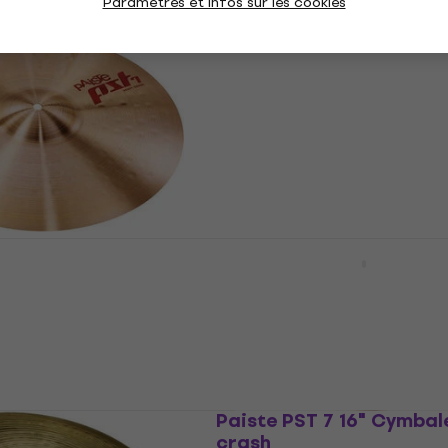
Paramètres et infos sur les cookies
T020-3 Gong 20 cm
Paiste PST 7 Heavy 18"
Cymbale crash
Cymbale crash
4,9
/5
135 €
148 €
- 9 %
En stock
7 Heavy 16"
Meinl HCS10S HCS 10" C
ash
splash
Cymbale splash
4,2
/5
29,70 €
En stock
0R HCS 20"
Paiste PST 7 16" Cymbal
de
crash