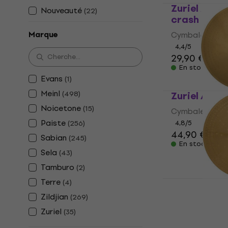
Zuriel Armo
Nouveauté
(
22
)
crash
Marque
Cymbale crash
4,4
/5
29,90 €
En stock
Evans
(
1
)
Meinl
(
498
)
Zuriel Armo
Noicetone
(
15
)
Cymbale ride
Paiste
(
256
)
4,8
/5
44,90 €
Sabian
(
245
)
En stock
Sela
(
43
)
Tamburo
(
2
)
Terre
Zuriel Armo
(
4
)
splash
Zildjian
(
269
)
Cymbale splas
Zuriel
(
35
)
4,5
/5