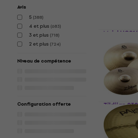
14,90 €
Avis
En stock
5
(
388
)
4 et plus
(
683
)
Meinl HCS1
3 et plus
(
718
)
crash
2 et plus
(
724
)
Cymbale crash
4,3
/5
Niveau de compétence
69 €
En stock
Zildjian S3
Configuration offerte
Performer 1
cymbales
Set de cymbal
4,9
/5