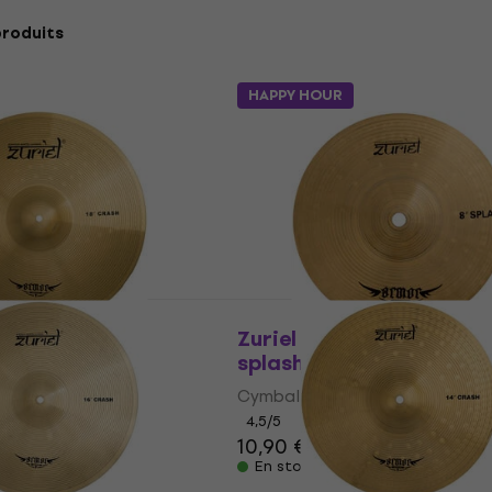
produits
HAPPY HOUR
r 18" Cymbale
Zuriel Armor 8" Cymbale
splash
Cymbale splash
4,5
/5
10,90 €
En stock