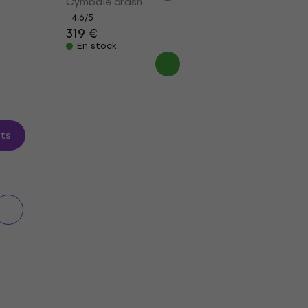
Cymbale crash
4,6
/5
319 €
En stock
its