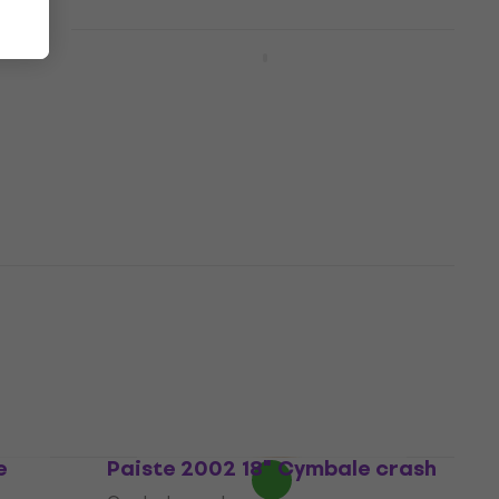
Noicetone T020-1 Gong 10 cm
Gong
3,2
/5
6,99 €
En stock
ymbale
Zuriel Star Rock Set de
cymbales
Set de cymbales
5
/5
155,63 €
avec le code
MUZMUZ-5
169 €
En stock
e
Paiste 2002 18" Cymbale crash