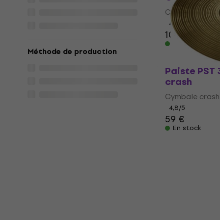
Cymbale ride
4,8
/5
106 €
En stock
Méthode de production
Paiste PST 
crash
Cymbale crash
4,8
/5
59 €
En stock