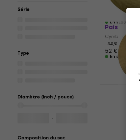
646,96 €
avec 
Série
700 €
En stock
Paiste 101 
Cymbale crash
3,5
/5
52 €
Type
En stock
Zuriel STU 
Diamètre (inch / pouce)
Cymbale crash
4,3
/5
42,80 €
En stock
-
Composition du set