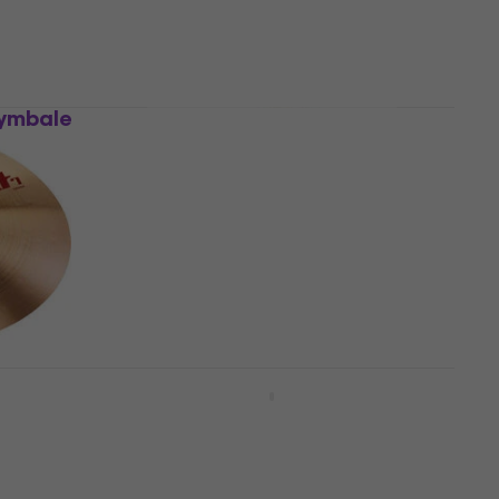
En stock
Cymbale
Zildjian KCD900 K Custom
Dark Box 14/16/18/20 Set de
cymbales
Set de cymbales
4,8
/5
1 339 €
En stock
e
Zildjian A391 A Sweet Ride Box
14/16/18/21 Set de cymbales
Set de cymbales
4
/5
984 €