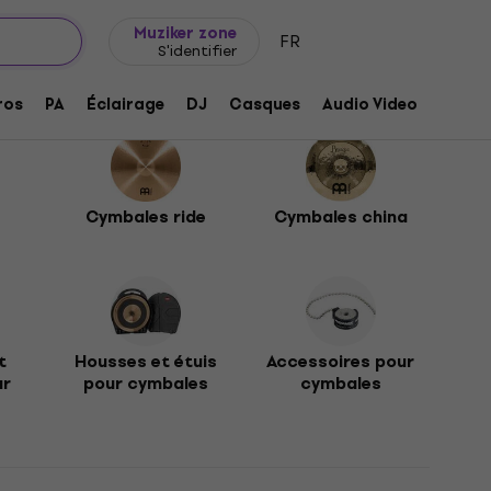
Idée de cadeau
FAQ
Muziker Blog
Muziker zone
FR
S'identifier
ros
PA
Éclairage
DJ
Casques
Audio Video
Acces
Cymbales ride
Cymbales china
t
Housses et étuis
Accessoires pour
ur
pour cymbales
cymbales