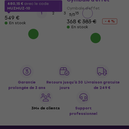
480,15 €
avec le code
Cymbale d'effet
MUZMUZ-10
...
1
2
3
15
5
/5
549 €
368 €
383 €
- 4 %
En stock
En stock
Garantie
Retours jusqu’à 30
Livraison gratuite
prolongée de 3 ans
jours
de 249 €
3M+ de clients
Support
professionnel