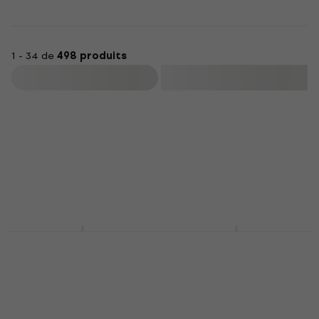
1 - 34 de
498 produits
Filtrer
Meinl HCS14H HCS 14"
Meinl HCS16C HCS 16"
Cymbale charleston
Cymbale crash
Cymbale charleston
Cymbale crash
4,6
/5
4,3
/5
99 €
69 €