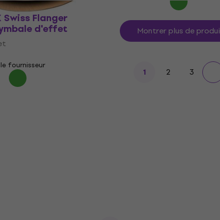
 Swiss Flanger
ymbale d'effet
Montrer plus de produ
et
le fournisseur
2
3
1