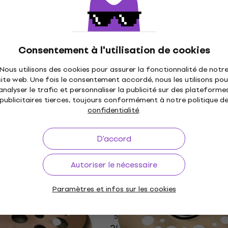
effet (Comme neuf)
d'effet (Comme neuf)
et
Cymbale d'effet
98,70 €
104 €
- 4 %
En stock
Consentement à l'utilisation de cookies
Nous utilisons des cookies pour assurer la fonctionnalité de notr
site web. Une fois le consentement accordé, nous les utilisons pou
STK Classic
Zildjian FX Stack 14" C
analyser le trafic et personnaliser la publicité sur des plateforme
sh Stack 16"
d'effet (Comme neuf)
publicitaires tierces, toujours conformément à notre politique d
fet (Déjà utilisé)
Cymbale d'effet
confidentialité
.
et
256 €
282 €
- 9 %
En stock
D'accord
Autoriser le nécessaire
X Splash Stack
Meinl Baby Stack - 10”/1
2" Cymbale d'effet
BABY Luke Holland 10"-12
Cymbale d'effet
Paramètres et infos sur les cookies
et
Cymbale d'effet
5
/5