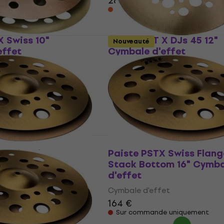
283 €
En chemin
X Swiss 10"
Paiste PST X DJs 45 12"
Nouveauté
effet
Cymbale d'effet
et
Cymbale d'effet
5
/5
79 €
83,60 €
le fournisseur
En stock chez le fournisseur
 Swiss Flanger
Paiste PSTX Swiss Flang
om 18" Cymbale
Stack Bottom 16" Cymba
d'effet
et
Cymbale d'effet
164 €
e uniquement
Sur commande uniquement