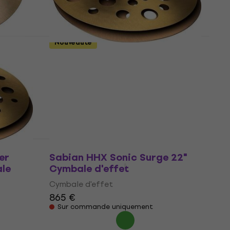
Nouveauté
Paiste PSTX Swiss Flanger
Stack Bottom 12" Cymbale
d'effet
Cymbale d'effet
104 €
Sur commande uniquement
er
Sabian HHX Sonic Surge 22"
le
Cymbale d'effet
Cymbale d'effet
865 €
Sur commande uniquement