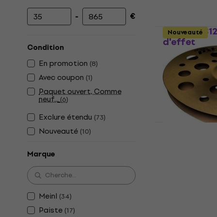
-
€
Prix minimum
Prix maximum
Meinl HCS1
Nouveauté
d'effet
Condition
Cymbale d'eff
En promotion
(
8
)
4,9
/5
Avec coupon
80 €
(
1
)
En stock
Paquet ouvert, Comme
neuf...
(
6
)
Exclure étendu
(
73
)
Nouveauté
(
10
)
Paiste PSTX
Stack 12" C
Marque
Cymbale d'eff
189 €
En stock
Meinl
(
34
)
Paiste
(
17
)