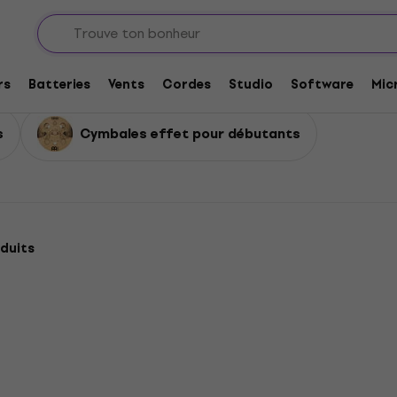
les d'effets
rs
Batteries
Vents
Cordes
Studio
Software
Mic
s
Cymbales effet pour débutants
duits