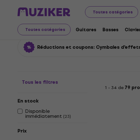
Instruments de musique
Batteries
Cymbales
Cymba
Toutes catégories
Cymbales d'effets
Guitares
Basses
Clavie
Toutes catégories
Réductions et coupons: Cymbales d'effet
Tous les filtres
1 - 34 de
79 pro
En stock
Disponible
immédiatement
(
23
)
Prix