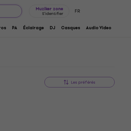
Idée de cadeau
FAQ
Muziker Blog
Muziker zone
FR
S'identifier
ros
PA
Éclairage
DJ
Casques
Audio Video
Acces
Les préférés
Nouveauté