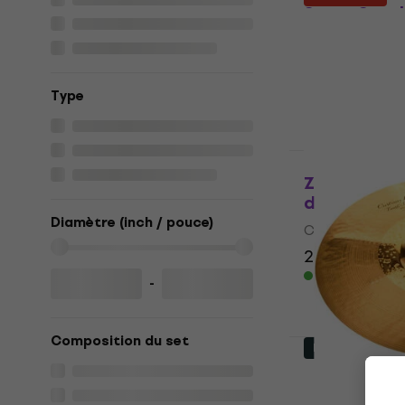
Super Stack
d'effet
Cymbale d'eff
5
/5
Type
370 €
383 €
En stock
Comme neuf
Zildjian FX
d'effet
Diamètre (inch / pouce)
Cymbale d'eff
283 €
319 €
En stock
-
Composition du set
Déjà utilisé
Zildjian K0
Hybrid Tras