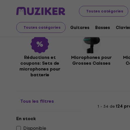
Instruments de musique
Micros
Microphones pour ba
Toutes catégories
Microphones pour batt
Guitares
Basses
Clavie
Toutes catégories
Réductions et
Microphones pour
Mi
coupons: Sets de
Grosses Caisses
C
microphones pour
batterie
Tous les filtres
1 - 34 de
124 pr
En stock
Disponible