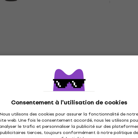
RA228A Microphone
Set de microphone
5
/5
487 €
ur Toms
En stock
 code
MUZMUZ-5
Samson DK707 Set de
s
microphone
nica ATM 450
 overhead
Set de microphone
314 €
erhead
En stock
Consentement à l'utilisation de cookies
Nous utilisons des cookies pour assurer la fonctionnalité de notr
site web. Une fois le consentement accordé, nous les utilisons pou
AUDIX D6 Microphone p
HAPPY HOUR
analyser le trafic et personnaliser la publicité sur des plateforme
grosses caisses
yer 24035 Support
publicitaires tierces, toujours conformément à notre politique d