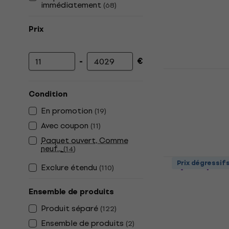
immédiatement
(
68
)
Prix
-
€
Prix minimum
Prix maximum
Behringer 
microphon
Condition
Set de microp
En promotion
(
19
)
4,7
/5
104 €
Avec coupon
(
11
)
En stock
Paquet ouvert, Comme
neuf...
(
14
)
AKG Drum Se
Prix dégressif
Exclure étendu
(
110
)
microphon
Set de microp
Ensemble de produits
5
/5
Produit séparé
(
122
)
388 €
En stock
Ensemble de produits
(
2
)