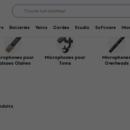
tterie
erie
rs
Batteries
Vents
Cordes
Studio
Software
Mic
crophones pour
Microphones pour
Microphone
aisses Claires
Toms
Overheads
oduits