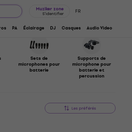
Idée de cadeau
FAQ
Muziker Blog
Muziker zone
FR
S'identifier
ros
PA
Éclairage
DJ
Casques
Audio Video
Acces
s
Sets de
Supports de
microphones pour
microphone pour
batterie
batterie et
percussion
Les préférés