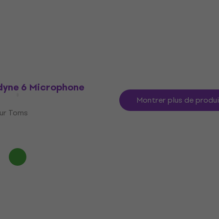
erhead
Microphone pour Toms
4,8
/5
159 €
avec le code
MUZMUZ-5
169 €
En stock
dyne 6 Microphone
Montrer plus de produ
ur Toms