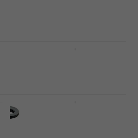
ophone
Behringer BC1500 Set de
microphone
es
Set de microphone
4,5
/5
168 €
En stock
one
Revoltage DM-200 Set de
microphone
es
Set de microphone
4
/5
89 €
En stock