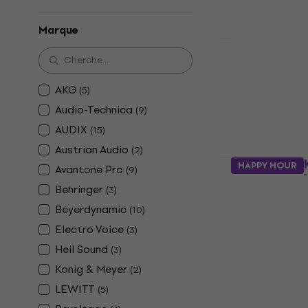
Marque
Soundking 
pour Toms
AKG
(
5
)
Microphone po
Audio-Technica
(
9
)
4,3
/5
AUDIX
21 €
(
15
)
En stock
Austrian Audio
(
2
)
AKG D112 MK
HAPPY HOUR
Avantone Pro
(
9
)
grosses cai
Behringer
(
3
)
Microphone pou
Beyerdynamic
(
10
)
5
/5
Electro Voice
175 €
182 €
(
3
)
En stock
Heil Sound
(
3
)
Konig & Meyer
(
2
)
LEWITT
(
5
)