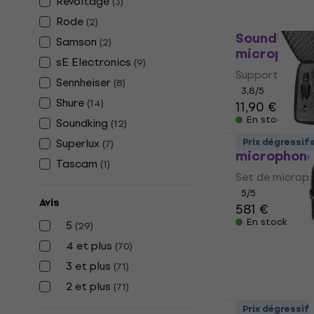
Revoltage
(
3
)
Rode
(
2
)
Soundking 
Samson
(
2
)
microphon
sE Electronics
(
9
)
Support de mi
Sennheiser
(
8
)
3,8
/5
Shure
(
14
)
11,90 €
En stock
Soundking
(
12
)
Shure PGAD
Superlux
Prix dégressif
(
7
)
microphon
Tascam
(
1
)
Set de microp
5
/5
Avis
581 €
En stock
5
(
29
)
4 et plus
(
70
)
3 et plus
(
71
)
2 et plus
(
71
)
Prix dégressif