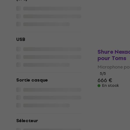
Microphone ov
5
/5
95 €
99,80 €
En stock
USB
Shure Nexa
pour Toms
Microphone po
5
/5
666 €
Sortie casque
En stock
Sélecteur