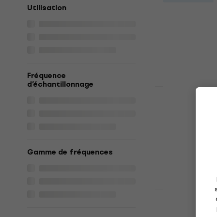
Superlux P
Utilisation
pour Toms
Microphone po
4,8
/5
14,66 €
avec le
15,90 €
Fréquence
d’échantillonnage
En stock
Prix dégressif
Audio-Tech
Microphone
Microphone ov
5
/5
259 €
Gamme de fréquences
En stock
Konig & Me