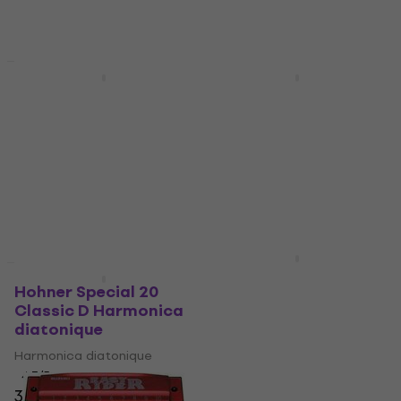
Prix dégressifs
Hohner Special 20
Suzuki Music Manji
Classic A Harmonica
10H C Harmonica
diatonique
diatonique
Harmonica diatonique
Harmonica diatonique
4,7
/5
4,7
/5
33 €
49 €
avec le code
En stock
MUZMUZ-10
55 €
En stock
Cascha HH 2290
Prix dégressifs
Chromatic 12-48
Hohner Special 20
Harmonica
Classic D Harmonica
diatonique
Harmonica
Harmonica diatonique
4,6
/5
68 €
70 €
4,7
/5
En stock
33 €