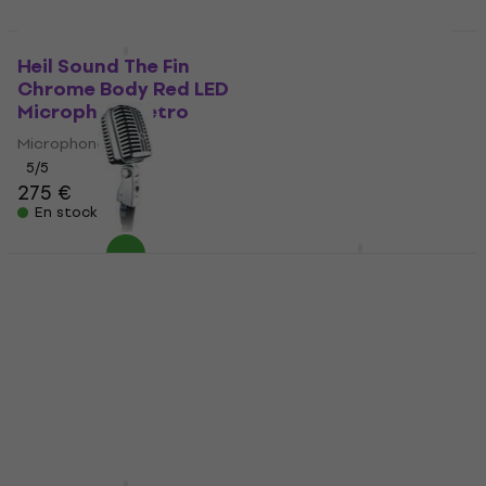
Comme neuf
Heil Sound The Fin
Shure 55SH Series II
Chrome Body Red LED
Microphone retro
Microphone retro
(Comme neuf)
Microphone retro
Microphone retro
5
/5
181 €
201,96 €
- 10 %
275 €
En stock
En stock
Heil Sound The Fin
Black Body Red LED
Alctron DK1000
Microphone retro
Microphone retro
(Comme neuf)
Microphone retro
Microphone retro
5
/5
339 €
72,60 €
En chemin
En stock