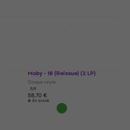
En stock
s (2
Cocteau Twins - Heaven or Las
Vegas (Remastered) (LP)
Disque vinyle
5
/5
26,60 €
En stock
Moby - 18 (Reissue) (2 LP)
)
Disque vinyle
5
/5
58,70 €
En stock