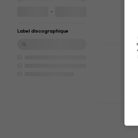
Works 85-92
Disque vinyle
-
5
/5
35,90 €
En stock
Label discographique
Lady Gaga 
(Picture Dis
Disque vinyle
4,8
/5
42 €
En stock
Depeche Mod
Masses (Re
(LP)
Disque vinyle
5
/5