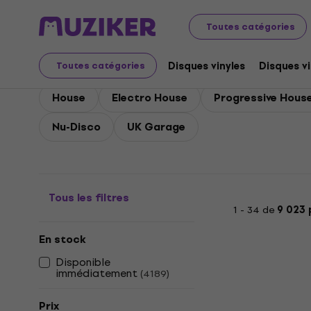
Disques microsillons et CD
Disques vinyles
Electronic
Toutes catégories
Disques vinyles - Elect
Disques vinyles
Disques vi
Toutes catégories
House
Electro House
Progressive Hous
Nu-Disco
UK Garage
Tous les filtres
1 - 34 de
9 023 
En stock
Disponible
immédiatement
(
4189
)
Prix