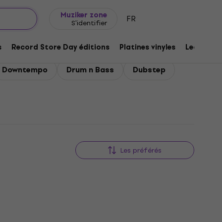
Idée de cadeau
FAQ
Muziker Blog
Muziker zone
FR
S'identifier
echno
s
Record Store Day éditions
Platines vinyles
Lecteurs 
Downtempo
Drum n Bass
Dubstep
Les préférés
Nouveauté