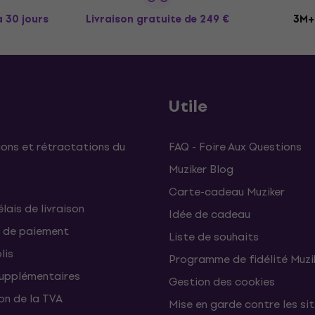
à 30 jours
Livraison gratuite
de 249 €
3M+ 
Utile
ons et rétractations du
FAQ - Foire Aux Questions
Muziker Blog
Carte-cadeau Muziker
élais de livraison
Idée de cadeau
 de paiement
Liste de souhaits
lis
Programme de fidélité Muzi
supplémentaires
Gestion des cookies
on de la TVA
Mise en garde contre les si