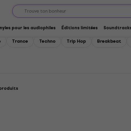
a / House / Trance / Techno
ronica / House / Trance / T
nyles pour les audiophiles
Éditions limitées
Soundtrack
e
Trance
Techno
Trip Hop
Breakbeat
produits