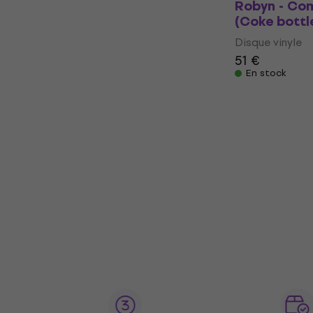
Robyn - Com
(Coke bottl
Disque vinyle
51 €
En stock