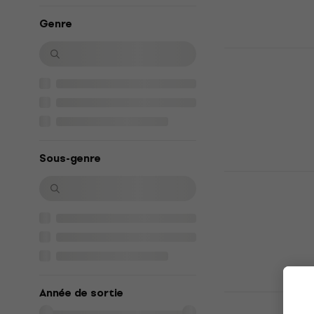
40,90 €
En stock
Genre
Madonna - C
Disque vinyle
5
/5
60,80 €
En stock
Sous-genre
Depeche Mod
(LP)
Disque vinyle
4,8
/5
24,50 €
En stock
Année de sortie
Aphex Twin 