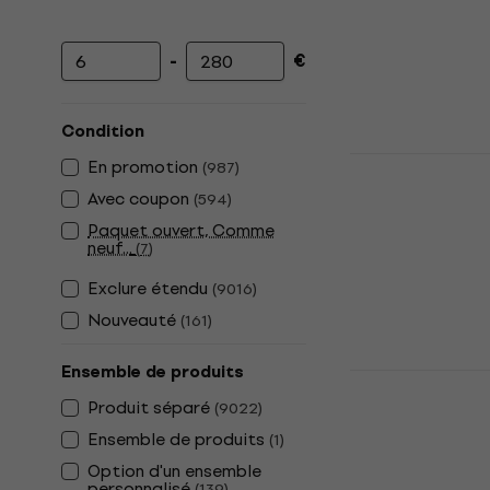
-
€
Prix minimum
Prix maximum
Condition
Daft Punk 
En promotion
(
987
)
Memories (2
Avec coupon
(
594
)
Disque vinyle
Paquet ouvert, Comme
neuf...
5
/5
(
7
)
32,10 €
Exclure étendu
(
9016
)
En stock
Nouveauté
(
161
)
Ensemble de produits
Tame Impala
Produit séparé
(
9022
)
Disque vinyle
Ensemble de produits
(
1
)
4,9
/5
33,80 €
Option d'un ensemble
En stock
personnalisé
(
139
)