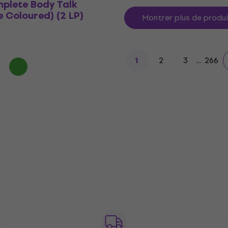
plete Body Talk
e Coloured) (2 LP)
Montrer plus de produ
2
3
...
266
1