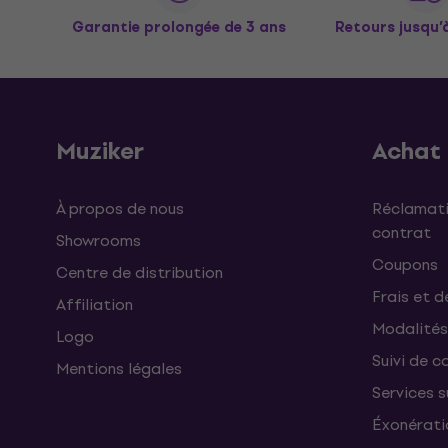
Garantie prolongée de 3 ans
Retours jusqu’
Muziker
Achat
À propos de nous
Réclamati
contrat
Showrooms
Coupons
Centre de distribution
Frais et d
Affiliation
Modalités
Logo
Suivi de co
Mentions légales
Services 
Éxonérati