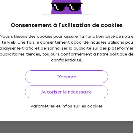
 (2 LP)
Disque vinyle
4,8
/5
34 €
En stock
Consentement à l'utilisation de cookies
Nous utilisons des cookies pour assurer la fonctionnalité de notr
site web. Une fois le consentement accordé, nous les utilisons pou
- The Fame Monster
Molchat Doma - Etazhi
analyser le trafic et personnaliser la publicité sur des plateforme
c) (LP)
(Reissue) (LP)
publicitaires tierces, toujours conformément à notre politique d
Disque vinyle
confidentialité
.
5
/5
23,80 €
D'accord
En stock
Autoriser le nécessaire
e - Music For the
Depeche Mode - Black
Paramètres et infos sur les cookies
issue) (Remastered)
Celebration (LP)
Disque vinyle
4,8
/5
23,80 €