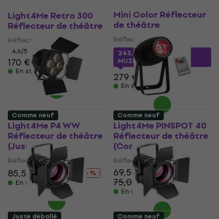
ADJ Encore Profile
Juste déballé
Comme neuf
Mini Color Réflecteur
Light4Me Retro 300
de théâtre
Réflecteur de théâtre
Réflecteur de théâtre
Réflecteur de théâtre
4,6
/5
243,92 €
avec le code
170 €
MUZMUZ-10
En stock
279 €
En stock
Comme neuf
Comme neuf
Light4Me P4 WW
Light4Me PINSPOT 40
Réflecteur de théâtre
Réflecteur de théâtre
(Juste déballé)
(Comme neuf)
Réflecteur de théâtre
Réflecteur de théâtre
69,50 €
85,50 €
99 €
- 14 %
75,04 €
- 7 %
En stock
En stock
Juste déballé
Comme neuf