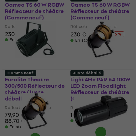
Cameo TS 60 W RGBW
Cameo TS 60 W RGBW
Réflecteur de théâtre
Réflecteur de théâtre
(Comme neuf)
(Comme neuf)
Réflecteur de théâtre
Réflecteur de théâtre
230 €
230 €
245 €
- 6 %
En stock
En stock
Comme neuf
Juste déballé
Eurolite Theatre
Light4Me PAR 64 100W
300/500 Réflecteur de
LED Zoom Floodlight
théâtre (Juste
Réflecteur de théâtre
déballé)
(Comme neuf)
Réflecteur de théâtre
Réflecteur de théâtre
79,90 €
197 €
204 €
88,70 €
- 10 %
En stock
En stock