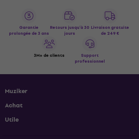
Garantie
Retours jusqu’à 30
Livraison gratuite
prolongée de 3 ans
jours
de 249 €
3M+ de clients
Support
professionnel
Muziker
Achat
Utile