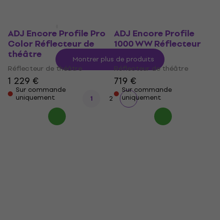
uniquement
ADJ Encore Profile Pro
ADJ Encore Profile
Color Réflecteur de
1000 WW Réflecteur
théâtre
de théâtre
Montrer plus de produits
Réflecteur de théâtre
Réflecteur de théâtre
1 229 €
719 €
Sur commande
Sur commande
uniquement
uniquement
1
2