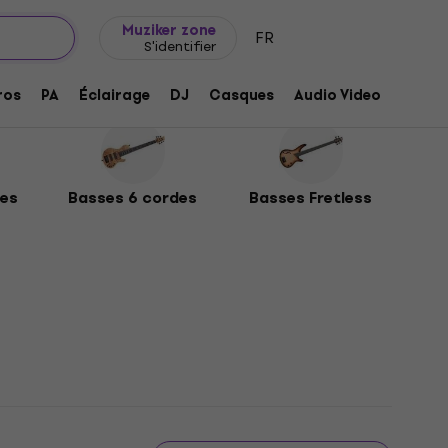
Idée de cadeau
FAQ
Muziker Blog
Muziker zone
FR
S'identifier
ros
PA
Éclairage
DJ
Casques
Audio Video
Acces
des
Basses 6 cordes
Basses Fretless