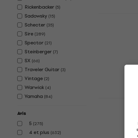
Rickenbacker
(
5
)
Fender Squi
Sadowsky
(
15
)
Jazz Bass 
Schecter
(
35
)
Sunburst Ba
Sire
(
289
)
Basse électriq
Spector
(
21
)
5
/5
Steinberger
(
7
)
327 €
En stock
SX
(
66
)
Traveler Guitar
(
3
)
Vintage
(
2
)
Warwick
(
4
)
Yamaha
(
84
)
Fender Squi
Precision B
Avis
Black Basse
5
(
275
)
Basse électriq
4,9
/5
4 et plus
(
632
)