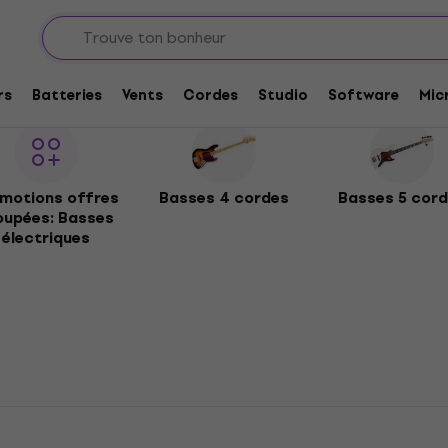
rs
Batteries
Vents
Cordes
Studio
Software
Mic
motions offres
Basses 4 cordes
Basses 5 cor
oupées: Basses
électriques