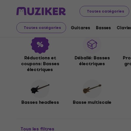
Instruments de musique
Basses
Basses électriques
Toutes catégories
Basses électriques
Guitares
Basses
Clavie
Toutes catégories
Réductions et
Déballé: Basses
Pro
coupons: Basses
électriques
gr
électriques
Basses headless
Basse multiscale
Tous les filtres