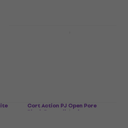
799 €
En stock
ert
SX SJB75C-3TS 3-Tone
 Basse
Sunburst Basse électrique
Basse électrique
5
/5
289,19 €
avec le code
MUZMUZ-25
389 €
En stock
ite
Cort Action PJ Open Pore
Black Basse électrique
Basse électrique
4,8
/5