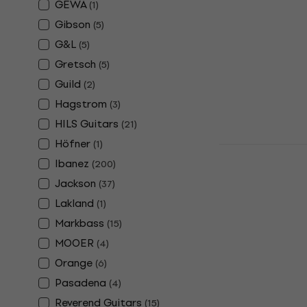
GEWA
(
1
)
Gen Transp
5 cordes
Gibson
(
5
)
G&L
(
5
)
Basse 5 corde
4,9
/5
Gretsch
(
5
)
432 €
Guild
(
2
)
En stock
Hagstrom
(
3
)
HILS Guitars
(
21
)
Höfner
(
1
)
Ibanez GS
Ibanez
Flat Basse 
(
200
)
Jackson
(
37
)
Basse électriq
Lakland
4,8
/5
(
1
)
198 €
Markbass
(
15
)
En stock
MOOER
(
4
)
Orange
(
6
)
Pasadena
(
4
)
Reverend Guitars
(
15
)