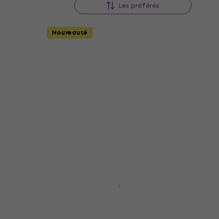
Les préférés
Nouveauté
urst
Fender Squier Mini Precision
Bass LRL 2-Color Sunburst
Basse électrique
Basse électrique