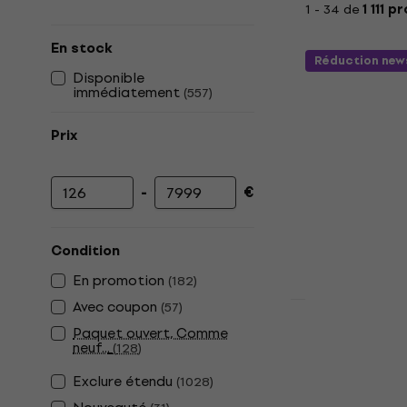
1 - 34 de
1 111 p
En stock
Réduction new
Disponible
immédiatement
(
557
)
Prix
-
€
Prix minimum
Prix maximum
Condition
En promotion
(
182
)
Avec coupon
(
57
)
Pasadena S
Paquet ouvert, Comme
neuf...
(
128
)
électrique
Basse électriq
Exclure étendu
(
1028
)
4,7
/5