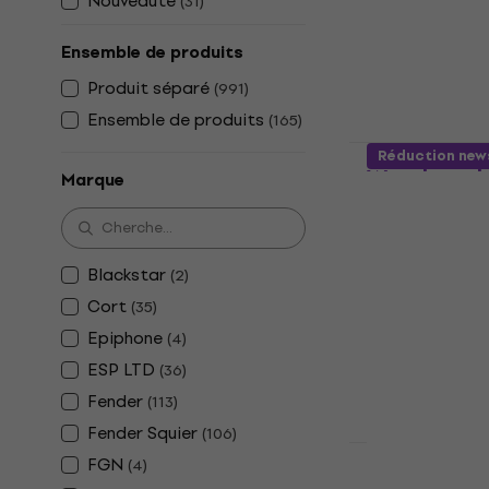
Nouveauté
(
31
)
150 €
En stock
Ensemble de produits
Produit séparé
(
991
)
Ensemble de produits
(
165
)
Ibanez GS
Réduction new
Weathered 
Marque
électrique
Basse électriq
4,8
/5
Blackstar
(
2
)
208 €
Cort
En stock
(
35
)
Epiphone
(
4
)
ESP LTD
(
36
)
Fender
(
113
)
Fender Squier
(
106
)
FGN
(
4
)
Sire Marcus