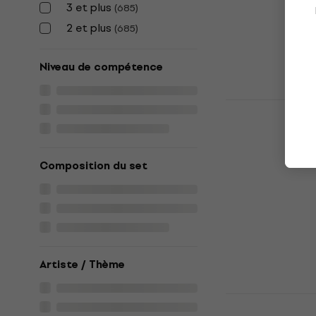
352 €
3 et plus
(
685
)
En stock
2 et plus
(
685
)
Niveau de compétence
Yamaha TR
Apple Red B
Basse électriq
4,8
/5
Composition du set
470 €
En stock
Artiste / Thème
Fender Squi