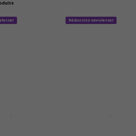
roduits
sletter
Réduction newsletter
TB-150 Black Basse
Pasadena STB-150 Sunb
Basse électrique
ue
Basse électrique
4,7
/5