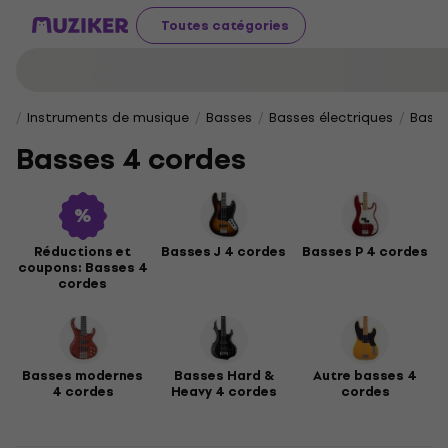
Toutes catégories
Instruments de musique
Basses
Basses électriques
Basse
Basses 4 cordes
Réductions et
Basses J 4 cordes
Basses P 4 cordes
coupons: Basses 4
cordes
Basses modernes
Basses Hard &
Autre basses 4
4 cordes
Heavy 4 cordes
cordes