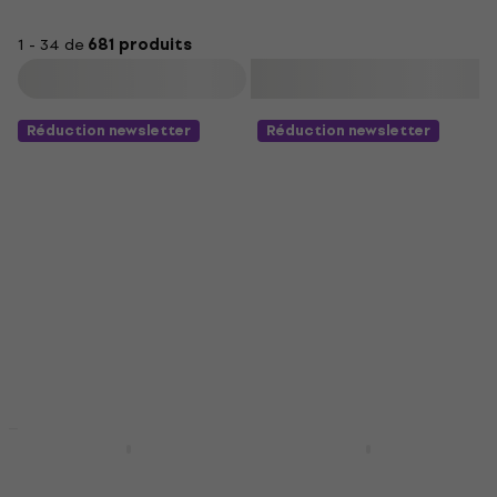
1 - 34 de
681 produits
Filtrer
Réduction newsletter
Réduction newsletter
Pasadena STB-150
Pasadena STB-150
Sunburst Basse
Black Basse