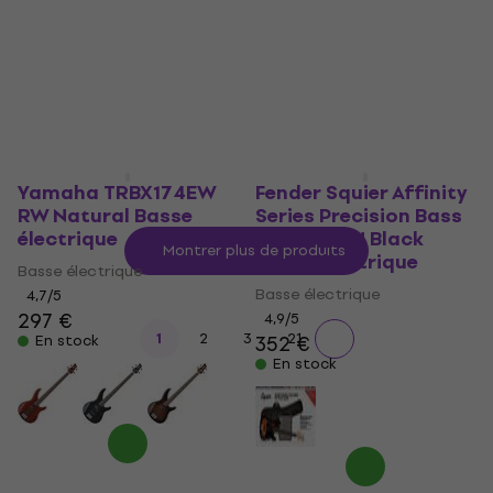
619 €
639 €
5
/5
198 €
En stock
En stock
Yamaha TRBX174EW
Fender Squier Affinity
RW Natural Basse
Series Precision Bass
électrique
PJ Pack MN Black
Montrer plus de produits
Basse électrique
Basse électrique
Basse électrique
4,7
/5
297 €
4,9
/5
...
1
2
3
21
352 €
En stock
En stock