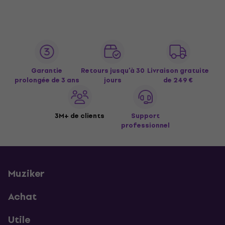
Garantie
Retours jusqu’à 30
Livraison gratuite
prolongée de 3 ans
jours
de 249 €
3M+ de clients
Support
professionnel
Muziker
Achat
Utile