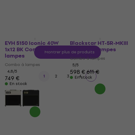
En stock
EVH 5150 Iconic 40W
Blackstar HT-5R-MKIII
1x12 BK Combo à
Combo à lampes
Montrer plus de produits
lampes
Combo à lampes
Combo à lampes
5
/5
598 €
611 €
4,8
/5
1
2
3
4
749 €
En stock
En stock