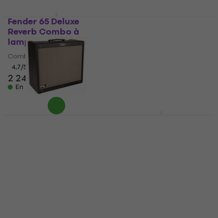
Fender 65 Deluxe
Marshall DSL40CR
Reverb Combo à
Combo à lampes
lampes
Combo à lampes
Combo à lampes
4,9
/5
699 €
4,7
/5
2 249 €
En stock
En stock
Fender Hot Rod DeVille
Fender 68 Custom Pro
ML 212 Combo à
Reverb Combo à
lampes
lampes
Combo à lampes
Combo à lampes
5
/5
5
/5
1 659 €
1 679 €
1 719 €
En stock
En stock