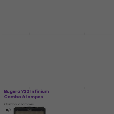
Combo à lampes
Combo à lampes
4,8
/5
4,9
/5
548 €
555 €
275 €
279 €
En stock
En stock
Bugera V5 Infinium
Marshall DSL5CR
Combo à lampes
Combo à lampes
Combo à lampes
Combo à lampes
4,7
/5
4,9
/5
287 €
359 €
366 €
En stock
En stock
Bugera V22 Infinium
Laney L20T-112 Combo
Combo à lampes
à lampes
Combo à lampes
Combo à lampes
5
/5
1 034,28 €
avec le code