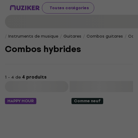
Toutes catégories
Instruments de musique
Guitares
Combos guitares
Comb
Combos hybrides
1 - 4 de
4 produits
Filtrer
HAPPY HOUR
Comme neuf