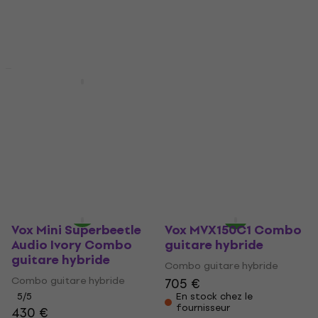
Vox Clubman 60
Vox Clubman 60
Combo guitare
Combo guitare
hybride
hybride (Comme
neuf)
Combo guitare hybride
Combo guitare hybride
5
/5
365 €
296 €
316 €
- 6 %
En stock
En stock
Vox Mini Superbeetle
Vox MVX150C1 Combo
Audio Ivory Combo
guitare hybride
guitare hybride
Combo guitare hybride
Combo guitare hybride
705 €
5
/5
En stock chez le
fournisseur
430 €