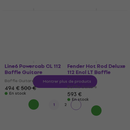
En stock
Fender Hot Rod Deluxe
Blackstar TV-10 A 112
112 Encl BK Baffle
Baffle Guitare
Guitare
Baffle Guitare
Baffle Guitare
428 €
438 €
593 €
En stock
En stock
Line6 Powercab CL 112
Fender Hot Rod Deluxe
Baffle Guitare
112 Encl LT Baffle
Guitare
Baffle Guitare
Montrer plus de produits
Baffle Guitare
494 €
500 €
593 €
En stock
En stock
1
2