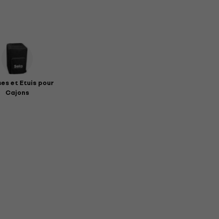
es et Etuis pour
Cajons