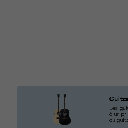
Guita
Les gu
à un pr
ou guit