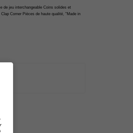
de jeu interchangeable Coins solides et 
 Clap Corner Pièces de haute qualité, "Made in 
e
r
s