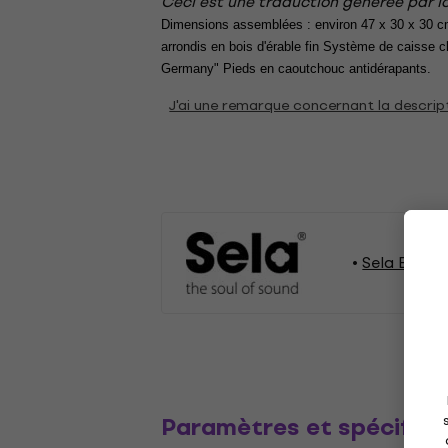
Ceci est une traduction générée par lo
Dimensions assemblées : environ 47 x 30 x 30 cm
arrondis en bois d'érable fin Système de caisse c
Germany" Pieds en caoutchouc antidérapants.
J'ai une remarque concernant la descrip
Sela Batter
Paramètres et spécifica