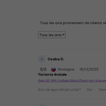
Tous les avis proviennent de clients v
Csaba D.
C
5
/5
Slovaquie
18/12/2025
Variante évaluée
Sela SE 089 CaSela Black/Dark Nut Кахо
Est-ce que c'était utile ?
Oui
No