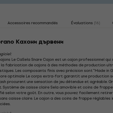
Accessoires recommandés
Évaluations
(16)
brano Кахони дървени
giciel:
cajons Le CaSela Snare Cajon est un cajon professionnel qui 
ns la fabrication de cajons à des méthodes de production ul
oustiques. Les composants finis avec précision sont "Made in 
nore optimale Le corps extra-fort garantit une production s
lash procurent une sensation de jeu détendue et agréable. G
t. Système de caisse claire Sela amovible et coins de frapp
ié selon votre goût. En outre, vous pouvez facilement retirer 
sans caisse claire. Le cajon a des coins de frappe réglables i
ciées.