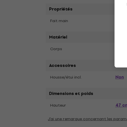
Propriétés
Pas
Fait main
Matériel
Birch
Corps
Accessoires
Non
Housse/étui incl.
Dimensions et poids
47 c
Hauteur
J'ai une remarque concernant les param