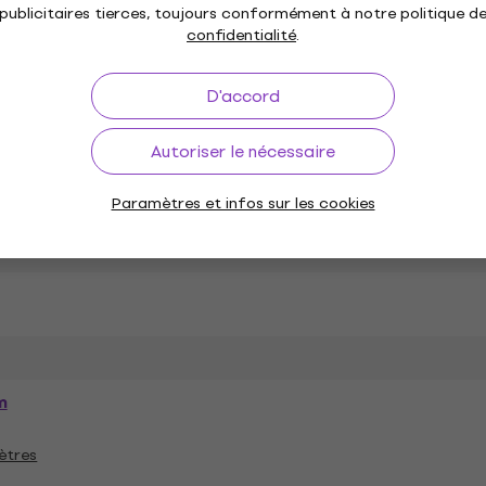
publicitaires tierces, toujours conformément à notre politique d
confidentialité
.
D'accord
Autoriser le nécessaire
, Maple
Table
Paramètres et infos sur les cookies
m
ètres