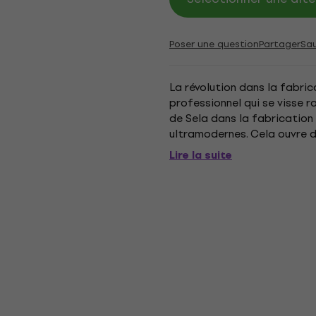
Poser une question
Partager
Sa
La révolution dans la fabri
professionnel qui se visse r
de Sela dans la fabricatio
ultramodernes. Cela ouvre de
acoustiques. Les composants 
Lire la suite