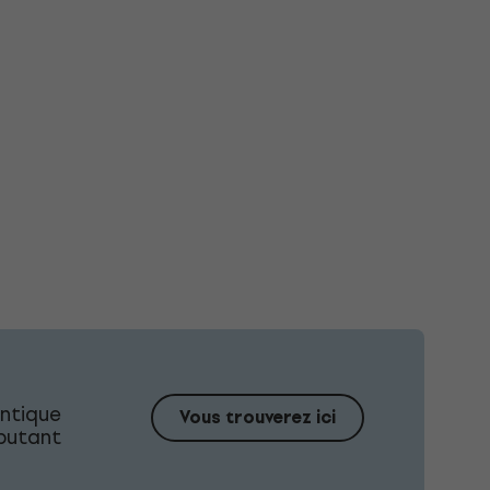
ntique
Vous trouverez ici
ébutant