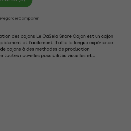
uvegarder
Comparer
cation des cajons Le CaSela Snare Cajon est un cajon
apidement et facilement. Il allie la longue expérience
n de cajons à des méthodes de production
 toutes nouvelles possibilités visuelles et
finis avec...