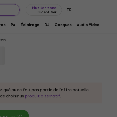
Idée de cadeau
FAQ
Muziker Blog
Muziker zone
FR
S'identifier
a Zebrano Кахони дървени
ros
PA
Éclairage
DJ
Casques
Audio Video
Acces
822
riqué ou ne fait pas partie de l'offre actuelle.
e choisir un
produit alternatif
.
rnative (4)