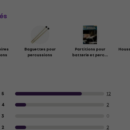
és
oires
Baguettes pour
Partitions pour
Houss
ions
percussions
batterie et perc...
Avis des clients sur le produit
12
5
2
4
0
3
2
2