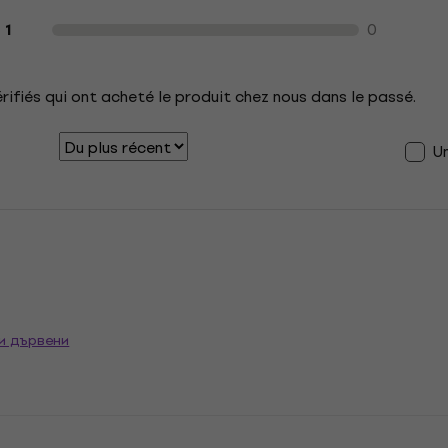
0
1
érifiés qui ont acheté le produit chez nous dans le passé.
U
ни дървени
n