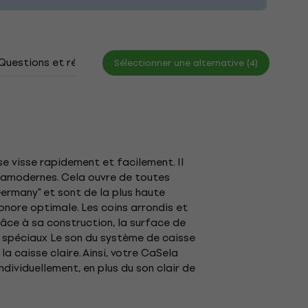
Questions et réponses
Documents
Sélectionner une alternative (4)
se visse rapidement et facilement. Il
tramodernes. Cela ouvre de toutes
Germany" et sont de la plus haute
onore optimale. Les coins arrondis et
râce à sa construction, la surface de
e spéciaux Le son du système de caisse
la caisse claire. Ainsi, votre CaSela
ndividuellement, en plus du son clair de