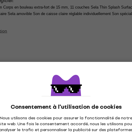
giciel:
 Corps en bouleau extra-fort de 15 mm, 11 couches Sela Thin Splash Surface 
laire Sela amovible Son de caisse claire réglable individuellement Son spécial
tion
ies
Sela Percussions
Sela Cajons
Consentement à l'utilisation de cookies
Nous utilisons des cookies pour assurer la fonctionnalité de notr
tions
site web. Une fois le consentement accordé, nous les utilisons pou
analyser le trafic et personnaliser la publicité sur des plateforme