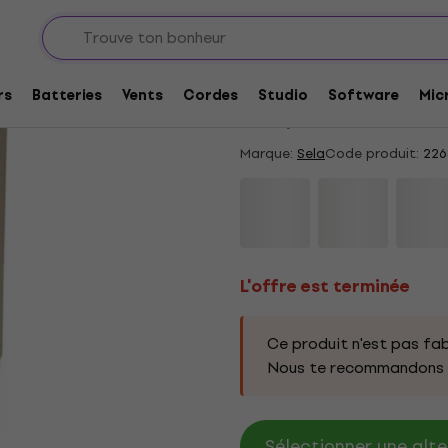
ons
Wood Cajon
L'offre est terminée
Sela SE 004A CaSel
rs
Batteries
Vents
Cordes
Studio
Software
Mic
4,45
/5
16 x noté
Marque:
Sela
Code produit:
226
L'offre est terminée
Ce produit n'est pas fab
Nous te recommandons d
Sélectionner une alte