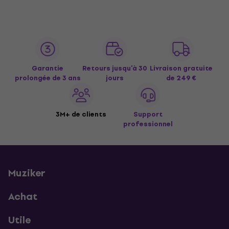
Garantie
Retours jusqu’à 30
Livraison gratuite
prolongée de 3 ans
jours
de 249 €
3M+ de clients
Support
professionnel
Muziker
Achat
Utile