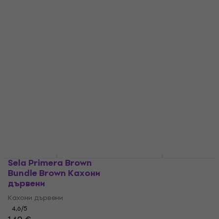
Special Cajon
Кахони дървени
4,3
/5
4,7
/5
42,90 €
116 €
En stock
En stock
Sela Primera Brown
Sela SE 049 CaSela
Bundle Brown Кахони
Pro Black/Brown
дървени
Dragon Кахони
дървени
Кахони дървени
Кахони дървени
4,6
/5
4,8
/5