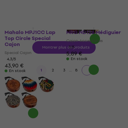
Mahalo MPJ1CC Lap
NRG ND126 Médiguier
Top Circle Special
Cajon-Accessories
Cajon
5
/5
Montrer plus de produits
Special Cajon
5,89 €
En stock
4,3
/5
43,90 €
...
1
2
3
8
En stock