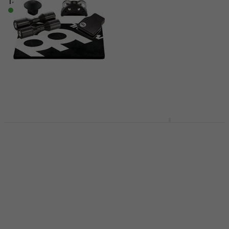
149 €
En stock
224,51 €
avec le code
MUZMUZ-15
269 €
En stock
Meinl PP-2 Kit de
Sela SE 106 CaSela Pro
cajon
Natural/Dark Nut
Кахони дървени
Cajon-Accessories
Кахони дървени
4,5
/5
50,50 €
52,90 €
4,8
/5
En stock
194,24 €
avec le code
MUZMUZ-25
269 €
En stock