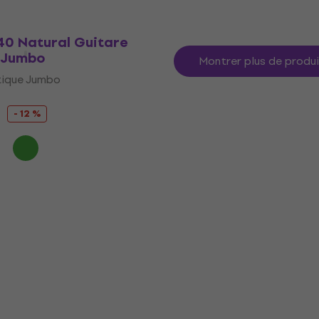
En stock
40 Natural Guitare
 Jumbo
Montrer plus de produ
tique Jumbo
- 12 %