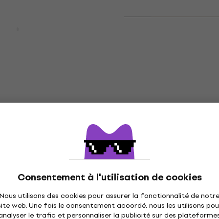
Promotion
M Overdrive Effet
Gibson Phosphor Bronze
Cordes de guitares
acoustiques
Cordes de guitares acoustiqu
5
/5
- 5 %
10,10 €
13,80 €
- 27 %
En stock
HAPPY HOUR
 Master FR-10
Zoom MS-50G+ Multi-eff
are
guitare
Multi-effet guitare
5
/5
92 €
111 €
- 5 %
- 17 %
Consentement à l'utilisation de cookies
En stock
Nous utilisons des cookies pour assurer la fonctionnalité de notr
site web. Une fois le consentement accordé, nous les utilisons pou
analyser le trafic et personnaliser la publicité sur des plateforme