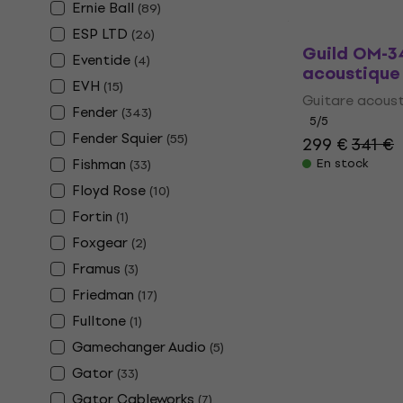
Ernie Ball
(
89
)
ESP LTD
(
26
)
Guild OM-3
Eventide
(
4
)
acoustique
EVH
(
15
)
Guitare acous
Fender
(
343
)
5
/5
Fender Squier
(
55
)
299 €
341 €
Fishman
En stock
(
33
)
Floyd Rose
(
10
)
Fortin
(
1
)
Foxgear
(
2
)
Framus
(
3
)
Friedman
(
17
)
Fulltone
(
1
)
Gamechanger Audio
(
5
)
Gator
(
33
)
Gator Cableworks
(
7
)