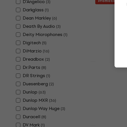
Promotion
D'Angelico
(
3
)
CIOKS DC7 
Darkglass
(
1
)
d'alimentat
Dean Markley
(
6
)
Adaptateur d'
Death By Audio
(
3
)
5
/5
Deity Microphones
(
1
)
257 €
278 €
Digitech
En stock
(
5
)
DiMarzio
(
16
)
Dreadbox
(
2
)
Promotion
Dr.Parts
(
8
)
Epiphone Le
DR Strings
(
1
)
Heritage C
Guitare éle
Duesenberg
(
2
)
Dunlop
(
63
)
Guitare électr
5
/5
Dunlop MXR
(
36
)
379 €
399 €
Dunlop Way Huge
(
3
)
En stock
Duracell
(
8
)
DV Mark
(
1
)