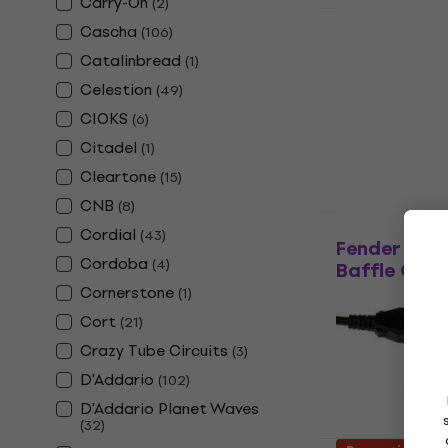
Carry-On
(
2
)
HAPPY HOUR
Cascha
(
106
)
Marshall JV
Catalinbread
(
1
)
guitare
Celestion
(
49
)
Effet guitare
CIOKS
(
6
)
5
/5
138 €
145 €
Citadel
(
1
)
En stock
Cleartone
(
15
)
CNB
(
8
)
HAPPY HOUR
Cordial
(
43
)
Fender Tone
Cordoba
(
4
)
Baffle Guit
Cornerstone
(
1
)
Baffle Guitare
Cort
(
21
)
5
/5
495 €
519 €
Crazy Tube Circuits
(
3
)
En stock
D'Addario
(
102
)
D'Addario Planet Waves
(
32
)