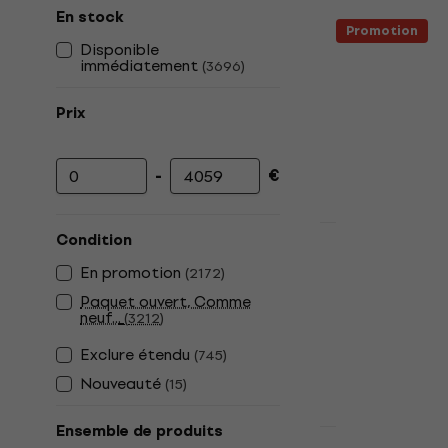
En stock
Promotion
Disponible
immédiatement
(
3696
)
Prix
-
€
Prix minimum
Prix maximum
Promotion
Condition
Positive Gr
En promotion
(
2172
)
Combo modé
Paquet ouvert, Comme
Combo modéli
neuf...
(
3212
)
5
/5
Exclure étendu
(
745
)
336 €
371 €
En stock
Nouveauté
(
15
)
Ensemble de produits
Promotion