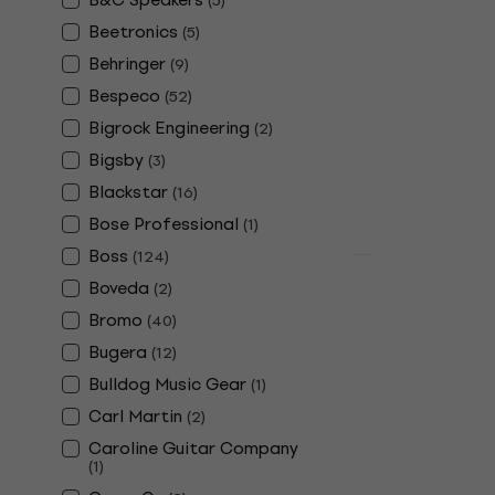
(
5
)
Boss SDE-3 
Beetronics
(
5
)
Effet guitare
Behringer
(
9
)
5
/5
Bespeco
(
52
)
152 €
207 €
Bigrock Engineering
(
2
)
En stock
Bigsby
(
3
)
Blackstar
(
16
)
Bose Professional
(
1
)
Boss
(
124
)
Promotion
Boveda
(
2
)
Cordoba S
Edge Burst
Bromo
(
40
)
acoustique-
Bugera
(
12
)
Guitare acoust
Bulldog Music Gear
(
1
)
5
/5
Carl Martin
(
2
)
749 €
798 €
Caroline Guitar Company
En stock
(
1
)