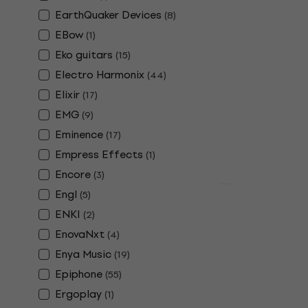
Promotion
EarthQuaker Devices
(
8
)
Yamaha FG8
Sunburst G
EBow
(
1
)
Eko guitars
(
15
)
Guitare acous
5
/5
Electro Harmonix
(
44
)
388 €
434 €
Elixir
(
17
)
En stock
EMG
(
9
)
Eminence
(
17
)
Empress Effects
(
1
)
Encore
(
3
)
Promotion
Engl
(
5
)
Fender Amer
ENKI
(
2
)
1961 Strato
EnovaNxt
(
4
)
Green Guita
Enya Music
(
19
)
Guitare électr
Epiphone
(
55
)
5
/5
2 659 €
2 84
Ergoplay
(
1
)
En stock