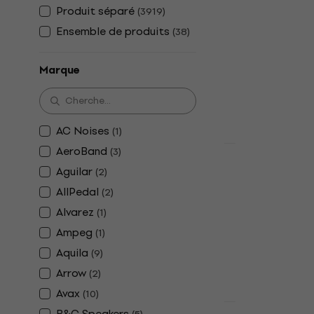
Pasadena P
Produit séparé
(
3919
)
Guitare ac
Ensemble de produits
(
38
)
Guitare acous
5
/5
Marque
98,90 €
109 
En stock
AC Noises
(
1
)
AeroBand
(
3
)
Promotion
Dunlop MXR
Aguilar
(
2
)
Ampli guita
AllPedal
(
2
)
Ampli guitare
Alvarez
(
1
)
5
/5
Ampeg
(
1
)
229 €
240 €
Aquila
(
9
)
En stock
Arrow
(
2
)
Avax
(
10
)
Promotion
B&C Speakers