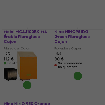
Meinl MCAJ100BK-MA
Nino NINO951DG
Érable Fibreglass
Green Fibreglass
Cajon
Cajon
Fibreglass Cajon
Fibreglass Cajon
5
/5
5
/5
112 €
80 €
En stock
Sur commande
uniquement
Nino NINO 950 Orange