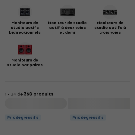
Quelgue chose d´autre que vous devriez considérer lorsque
vous choisissez un moniteur actif sont les commandes
intégrées telles que trim, room, gain.
Moniteurs de
Moniteur de studio
Moniteurs de
studio actifs
actif à deux voies
studio actifs à
bidirectionnels
et demi
trois voies
Moniteurs de
studio par paires
1 - 34 de
368 produits
Filtrer
Prix dégressifs
Prix dégressifs