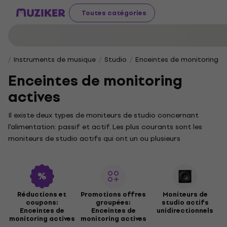
Toutes catégories
Instruments de musique
Studio
Enceintes de monitoring
Enceintes de monitoring
actives
Il existe deux types de moniteurs de studio concernant
l'alimentation: passif et actif. Les plus courants sont les
moniteurs de studio actifs qui ont un ou plusieurs
amplificateurs intégrés et un filtre actif. Parlons
maintenant des deux moniteurs de studio actifs. Ils peuvent
être amplifiés simples, ce qui signifie qu'ils ont un seul
amplificateur intégré pour les basses et hautes fréquences
Réductions et
Promotions offres
Moniteurs de
et double amplifié, ce qui signifie qu'ils ont des
coupons:
groupées:
studio actifs
amplificateurs séparés, un pour les basses et un pour les
Enceintes de
Enceintes de
unidirectionnels
monitoring actives
monitoring actives
hautes fréquences. Le meilleur biamp est la classe D.