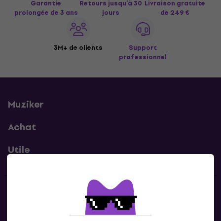
Garantie
Retours jusqu’à 30
Livraison gratuite
prolongée de 3 ans
jours
de 249 €
3M+ de clients
Support
professionnel
Muziker
Achat
Utile
Contacts
Contacte nous