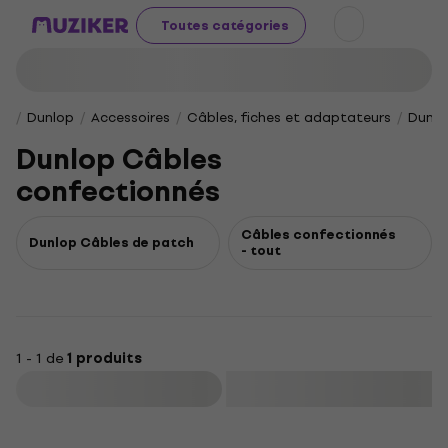
Toutes catégories
Dunlop
Accessoires
Câbles, fiches et adaptateurs
Dunlo
Dunlop Câbles
confectionnés
Câbles confectionnés
Dunlop Câbles de patch
- tout
1 - 1 de
1 produits
Filtrer