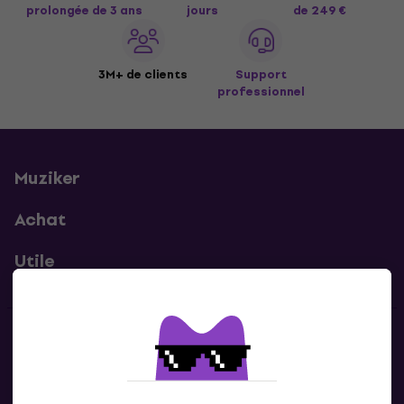
prolongée de 3 ans
jours
de 249 €
3M+ de clients
Support
professionnel
Muziker
Achat
Utile
Contacts
Contacte nous