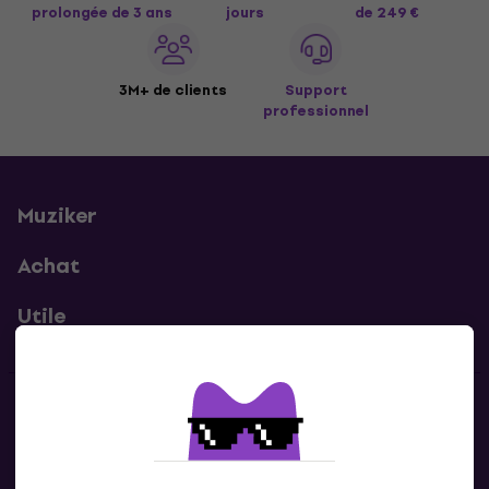
prolongée de 3 ans
jours
de 249 €
3M+ de clients
Support
professionnel
Muziker
Achat
Utile
Contacts
Contacte nous