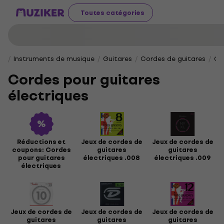
Toutes catégories
Instruments de musique
Guitares
Cordes de guitares
Co
Cordes pour guitares
électriques
Réductions et
Jeux de cordes de
Jeux de cordes de
coupons: Cordes
guitares
guitares
pour guitares
électriques .008
électriques .009
électriques
Jeux de cordes de
Jeux de cordes de
Jeux de cordes de
guitares
guitares
guitares