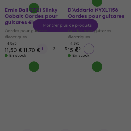
Ernie Ball 2721 Slinky
D'Addario NYXL1156
Cobalt Cordes pour
Cordes pour guitares
guitares électriques
électriques
Montrer plus de produits
Cordes pour guitares
Cordes pour guitares
électriques
électriques
4,8
/5
4,9
/5
...
1
2
3
32
11,50 €
11,70 €
15 €
En stock
En stock