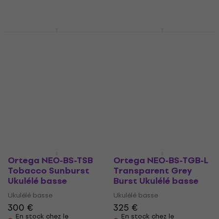
uniquement
Ortega Lizzy LH
Kala U-Bass Bamboo
Natural Ukulélé basse
Natural Ukulélé basse
Ukulélé basse
Ukulélé basse
470 €
4,3
/5
425 €
Sur commande
uniquement
En stock chez le
fournisseur
Ortega NEO-BS-TSB
Ortega NEO-BS-TGB-L
Tobacco Sunburst
Transparent Grey
Ukulélé basse
Burst Ukulélé basse
Ukulélé basse
Ukulélé basse
300 €
325 €
En stock chez le
En stock chez le