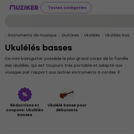
Toutes catégories
Instruments de musique
Guitares
Ukulélés
Ukulélés bass
Ukulélés basses
Ce mini bassguitar possède le plus grand corps de la famille
des ukulélés, qui est toujours très portable et adapté aux
voyages par rapport aux autres instruments à cordes. Il
produit un son beaucoup plus grave qui prend parfaitement
en charge les accords de modèle de concert ou de ténor. La
portée de cet instrument est de 19 frettes ou plus. Les
ukulélés basses ont le réglage de l'EADG.
Réductions et
Ukulélé basse pour
coupons: Ukulélés
débutants
basses