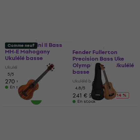
Cordoba Mini II Bass
Comme neuf
Comme neuf
MH-E Mahogany
Fender Fullerton
Ukulélé basse
Precision Bass Uke
Olympic White Ukulélé
Ukulélé basse
basse
5
/5
270 €
Ukulélé basse
En stock
4,8
/5
241 €
280 €
- 14 %
En stock
Mahalo MB1 Natural
Cascha HH 2175
Ukulélé basse
Natural Ukulélé basse
(Comme neuf)
(Comme neuf)
Ukulélé basse
Ukulélé basse