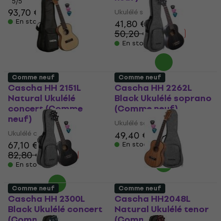
5
/5
93,70 €
95,60 €
Ukulélé soprano
En stock
41,80 €
50,20 €
- 17 %
En stock
Comme neuf
Comme neuf
Cascha HH 2151L
Cascha HH 2262L
Natural Ukulélé
Black Ukulélé soprano
concert (Comme
(Comme neuf)
neuf)
Ukulélé soprano
Ukulélé concert
49,40 €
67,10 €
En stock
82,80 €
- 19 %
En stock
Comme neuf
Comme neuf
Cascha HH 2300L
Cascha HH2048L
Black Ukulélé concert
Natural Ukulélé tenor
(Comme neuf)
(Comme neuf)