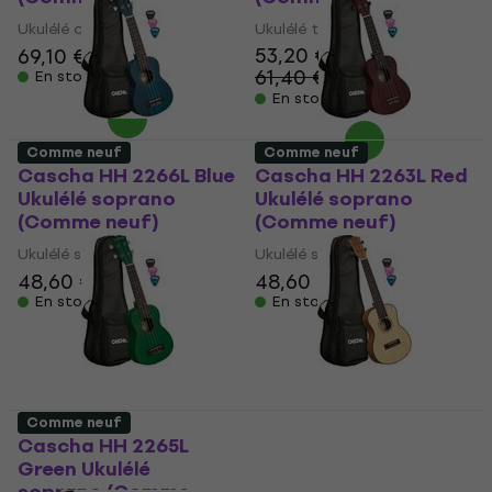
Ukulélé concert
Ukulélé tenor
53,20 €
69,10 €
73,40 €
61,40 €
En stock
- 13 %
En stock
Comme neuf
Comme neuf
Cascha HH 2266L Blue
Cascha HH 2263L Red
Ukulélé soprano
Ukulélé soprano
(Comme neuf)
(Comme neuf)
Ukulélé soprano
Ukulélé soprano
48,60 €
48,60 €
52,60 €
En stock
En stock
Comme neuf
Cascha HH 2265L
Cascha HH 2154L
Green Ukulélé
Natural Ukulélé tenor