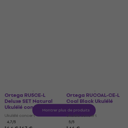
Ortega K3-SPM-L
Ortega RUEB-CC-L
Spalted Maple Ukulélé
Ebony Natural Ukulélé
soprano
concert
Ukulélé soprano
Ukulélé concert
5
/5
5
/5
88,30 €
143 €
En stock chez le
En stock chez le
fournisseur
fournisseur
Ortega RU5CE-L
Ortega RUCOAL-CE-L
Deluxe SET Natural
Coal Black Ukulélé
Ukulélé concert
concert
Montrer plus de produits
Ukulélé concert
Ukulélé concert
4,7
/5
5
/5