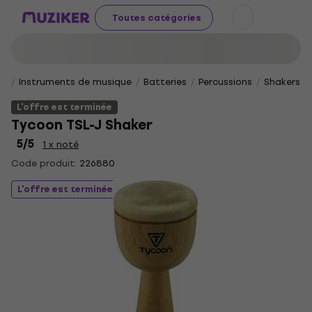
Toutes catégories
Instruments de musique
Batteries
Percussions
Shakers
L'offre est terminée
Tycoon TSL-J Shaker
5
/5
1 x noté
Code produit:
226880
L'offre est terminée