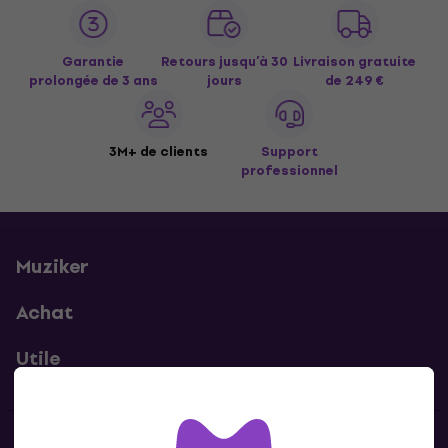
Garantie
Retours jusqu’à 30
Livraison gratuite
prolongée de 3 ans
jours
de 249 €
3M+ de clients
Support
professionnel
Muziker
Achat
Utile