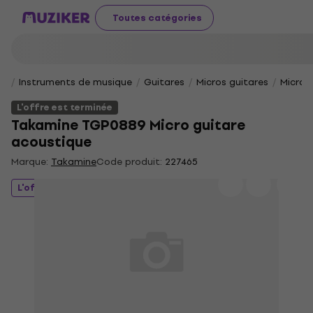
Toutes catégories
Instruments de musique
Guitares
Micros guitares
Micros
L'offre est terminée
Takamine TGP0889 Micro guitare
acoustique
Marque:
Takamine
Code produit:
227465
L'offre est terminée