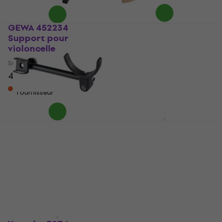
GEWA 452234
Hercules DSP57WB
Support pour
Support pour violon
violoncelle
Support pour violon
Support pour violoncelle
4,8
/5
21,50 €
42 €
43 €
En rupture de stock
En stock chez le
fournisseur
Konig & Meyer 13497
Konig & Meyer 14160
Support pour
Support pour
contrebasse
contrebasse
Support pour contrebasse
Support pour contrebasse
65,80 €
109 €
En stock chez le
En stock chez le
fournisseur
fournisseur