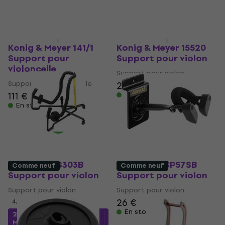
12,60 €
85 €
86 €
En stock
En stock
Konig & Meyer 141/1
Konig & Meyer 15520
Support pour
Support pour violon
violoncelle
Support pour violon
Support pour violoncelle
28 €
111 €
En stock
En stock
Hercules GS303B
Hercules DSP57SB
Comme neuf
Comme neuf
Support pour violon
Support pour violon
Support pour violon
Support pour violon
26 €
4,5
/5
En stock
20,90 €
avec le code
MUZMUZ-5