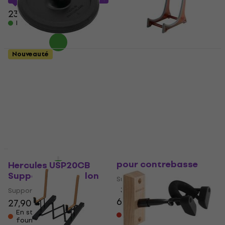
23 €
En stock
Nouveauté
Dolfinos Cello Grip-
Konig & Meyer 15550
Foot Basic Support
Support pour violon
pour violoncelle
(Comme neuf)
(Comme neuf)
Support pour violon
Support pour violoncelle
11,90 €
12,28 €
24,30 €
25,80 €
En stock
En stock
Stagg SV-EDB Support
pour contrebasse
Hercules USP20CB
Support pour violon
Support pour contrebasse
Support pour violon
3,5
/5
68 €
69 €
27,90 €
Sur commande
En stock chez le
uniquement
fournisseur