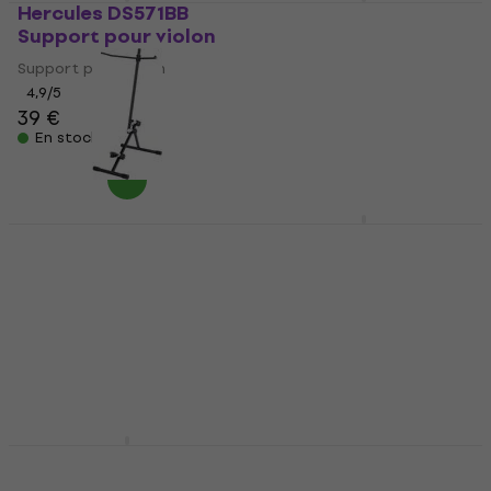
Hercules DS571BB
Hercules DS590B
Support pour violon
Support pour
contrebasse
Support pour violon
Support pour contrebasse
4,9
/5
39 €
4,9
/5
68,70 €
En stock
En stock
Bespeco VL500
Konig & Meyer 16580
Support pour
Support pour violon
contrebasse
Support pour violon
Support pour contrebasse
4,6
/5
18,90 €
4,4
/5
53,90 €
En stock
En stock
BSX 452221 Support
Bespeco VL400
pour violon
Support pour