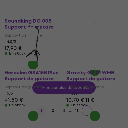
En stock
Soundking DG 008
Support de guitare
Bespeco SH150 Stand
de guitare
Support de guitare
4,5
/5
Stand de guitare
17,90 €
4,8
/5
En stock
17,90 €
En stock
Hercules GS415B Plus
Gravity GS 01 WMB
Support de guitare
Support de guitare
Support de guitare
Support de guitare
Montrer plus de produits
5
/5
4,7
/5
41,50 €
10,70 €
11 €
En stock
En stock
...
1
2
3
11