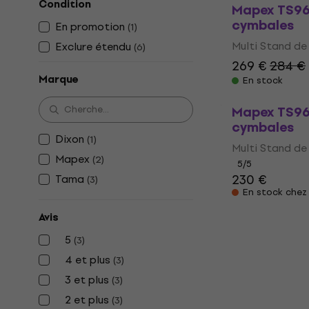
Condition
Mapex TS96
cymbales
En promotion
(
1
)
Multi Stand de
Exclure étendu
(
6
)
269 €
284 €
Marque
En stock
Mapex TS96
cymbales
Dixon
(
1
)
Multi Stand de
Mapex
(
2
)
5
/5
230 €
Tama
(
3
)
En stock chez 
Avis
5
(
3
)
4 et plus
(
3
)
3 et plus
(
3
)
2 et plus
(
3
)