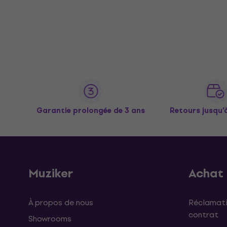
Garantie prolongée de 3 ans
Retours jusqu’
Muziker
Achat
À propos de nous
Réclamati
contrat
Showrooms