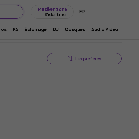
Idée de cadeau
FAQ
Muziker Blog
Muziker zone
FR
S'identifier
ros
PA
Éclairage
DJ
Casques
Audio Video
Acces
Les préférés
 Tom
Tama HTC107W Star