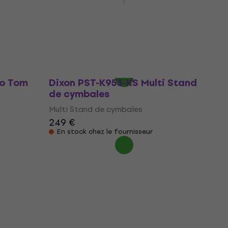
Tom/Cymbal Multi Stand de
cymbales
Multi Stand de cymbales
5
/5
289 €
292 €
En stock chez le fournisseur
o Tom
Dixon PST-K953-KS Multi Stand
de cymbales
Multi Stand de cymbales
249 €
En stock chez le fournisseur