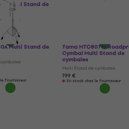
Cymbal Multi Stand de
5A Multi Stand de
cymbales
Multi Stand de cymbales
 cymbales
5
/5
- 5 %
181 €
Sur commande uniquement
0A Multi Stand de
Tama HTC807W Roadpr
Cymbal Multi Stand de
cymbales
 cymbales
Multi Stand de cymbales
199 €
le fournisseur
En stock chez le fournisseur