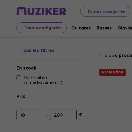
Instruments de musique
Batteries
Matériel pour batt
Toutes catégories
Stands multifonctions
Guitares
Basses
Clavie
Toutes catégories
Tous les filtres
1 - 6 de
6 produ
En stock
Promotion
Disponible
immédiatement
(
1
)
Prix
-
€
Prix minimum
Prix maximum