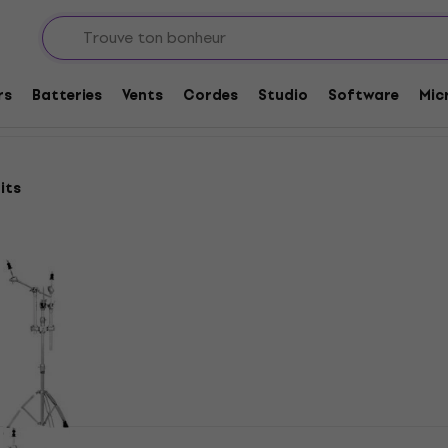
eries
Stands multifonctions
rs
Batteries
Vents
Cordes
Studio
Software
Mic
its
Tama HTC87W Roadpro