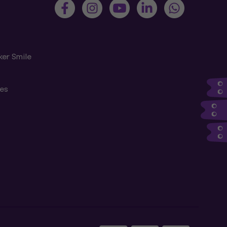
ker Smile
tes