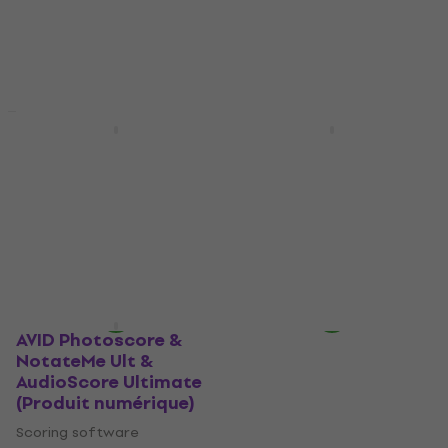
Disponible en
Disponible en
téléchargement
téléchargement
AVID Sibelius Ultimate
AVID Sibelius Artist 1Y
Perpetual AudioScore
Subscription NEW
(Produit numérique)
(Produit numérique)
Scoring software
Scoring software
666 €
776 €
95 €
122 €
- 14 %
- 22 %
Disponible en
Disponible en
téléchargement
téléchargement
AVID Photoscore &
NotateMe Ult &
AudioScore Ultimate
(Produit numérique)
Scoring software