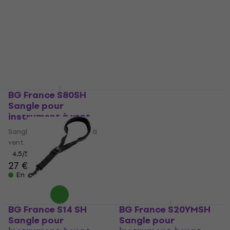
instrument à vent
instrument à vent
Sangle pour instrument à
Sangle pour instrument à
vent
vent
4,8
/5
5
/5
44,10 €
85,77 €
avec le code
En stock
MUZMUZ-5
95 €
En stock
BG France S80SH
Sangle pour
Hohner KM4307
instrument à vent
Support pour
harmonica
Sangle pour instrument à
vent
Support pour harmonica
4,5
/5
4,5
/5
27 €
21,10 €
22,30 €
En stock
En stock
BG France S14 SH
BG France S20YMSH
Sangle pour
Sangle pour