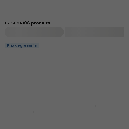
1 - 34 de
108 produits
Filtrer
Prix dégressifs
Dimavery 26600436
Sangle pour
Hohner Flex Rack
instrument à vent
Support pour
harmonica