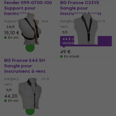
Fender 099-0700-100
BG France C23YE
Support pour
Sangle pour
harmonica
instrument à vent
Support pour harmonica
Sangle pour instrument à
vent
2,8
/5
15,10 €
15,70 €
5
/5
En stock
44 €
avec le code
MUZMUZ-10
49 €
En stock
BG France S44 SH
BG France S13 M
Sangle pour
Sangle pour
instrument à vent
instrument à vent
Sangle pour instrument à
Sangle pour instrument à
vent
vent
5
/5
5
/5
44,20 €
23,90 €
En stock
En stock