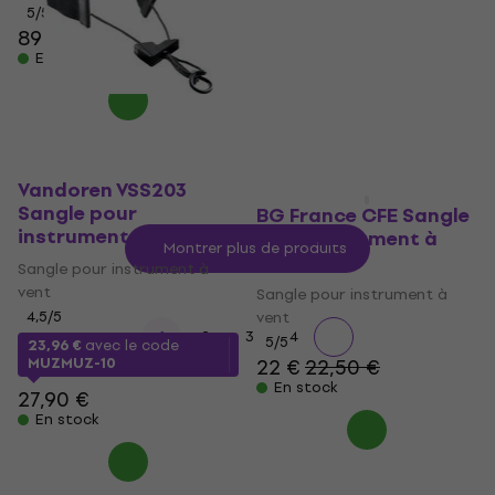
5
/5
2,5
/5
89 €
42 €
43 €
En stock
En stock
Vandoren VSS203
Sangle pour
BG France CFE Sangle
instrument à vent
pour instrument à
Montrer plus de produits
vent
Sangle pour instrument à
vent
Sangle pour instrument à
4,5
/5
vent
1
2
3
4
5
/5
23,96 €
avec le code
MUZMUZ-10
22 €
22,50 €
En stock
27,90 €
En stock