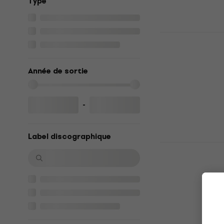
Type
14 €
En stock
Tame Impala
CD musique
4,6
/5
Année de sortie
14,40 €
En stock
-
Label discographique
Michael Jac
(Reissue) (
CD musique
4,7
/5
12,49 €
En stock