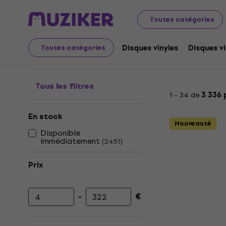
Disques microsillons et CD
CD musique
Classic Rock 
Toutes catégories
Rock - CD
Disques vinyles
Disques vi
Toutes catégories
Tous les filtres
1 - 34 de
3 336 
En stock
Nouveauté
Disponible
immédiatement
(
2451
)
Prix
-
€
Prix minimum
Prix maximum