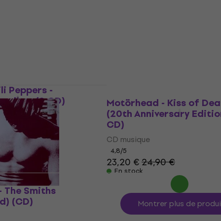
CD musique
4,8
/5
19,30 €
En stock
li Peppers -
cadium (2 CD)
Motörhead - Kiss of Dea
(20th Anniversary Editio
CD)
CD musique
4,8
/5
23,20 €
24,90 €
En stock
- The Smiths
d) (CD)
Montrer plus de produ