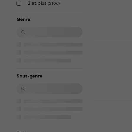
Phil Collins
2 et plus
(
2106
)
CD musique
4,8
/5
Genre
31,20 €
En stock
Queen - The
Collection 
CD musique
4,9
/5
27,60 €
Sous-genre
En stock
Michael Jac
Essential M
CD)
CD musique
4,7
/5