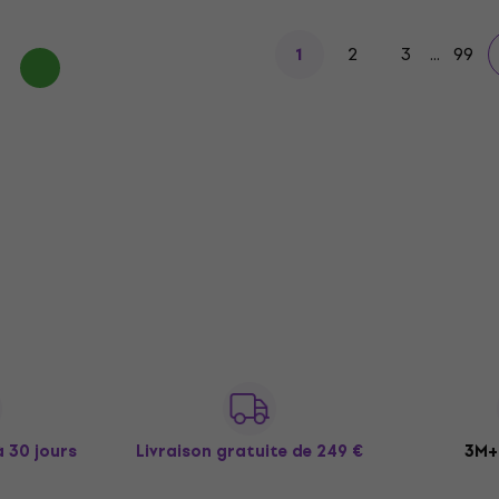
2
3
...
99
1
à 30 jours
Livraison gratuite
de 249 €
3M+ 