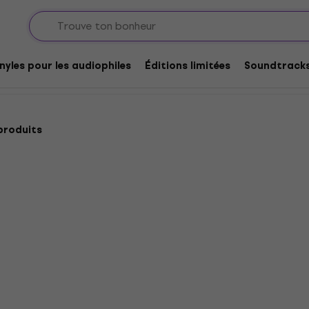
/ Blues
Rock
nyles pour les audiophiles
Éditions limitées
Soundtrack
produits
Michael Jackson - Histor
Nouveauté