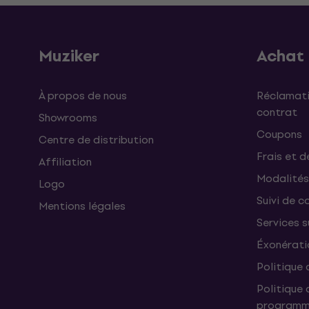
Muziker
Achat
À propos de nous
Réclamati
contrat
Showrooms
Coupons
Centre de distribution
Frais et d
Affiliation
Modalités
Logo
Suivi de co
Mentions légales
Services 
Éxonérati
Politique 
Politique 
programme