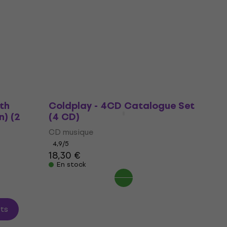
4,8
/5
12,40 €
13,30 €
En stock
th
Coldplay - 4CD Catalogue Set
n) (2
(4 CD)
CD musique
4,9
/5
18,30 €
En stock
its