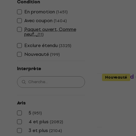
Condition
Evanescenc
En promotion
(
1451
)
CD musique
Avec coupon
(
1404
)
4,9
/5
14,70 €
15,5
Paquet ouvert, Comme
En stock
neuf...
(
11
)
Exclure étendu
(
3325
)
Nouveauté
(
199
)
Interprète
Radiohead -
Nouveauté
CD musique
5
/5
18,70 €
Avis
En stock
5
(
951
)
4 et plus
(
2082
)
3 et plus
(
2104
)