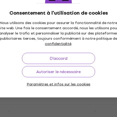
En stock
evermind (Reissue)
Deftones - Around The F
sletter
Nouveauté
(Reissue) (CD)
Consentement à l'utilisation de cookies
CD musique
Nous utilisons des cookies pour assurer la fonctionnalité de notr
5
/5
site web. Une fois le consentement accordé, nous les utilisons pou
11,10 €
analyser le trafic et personnaliser la publicité sur des plateforme
En stock
publicitaires tierces, toujours conformément à notre politique d
confidentialité
.
D'accord
l Romance - Three
The Smiths - The Queen 
Autoriser le nécessaire
 Sweet Revenge
(CD)
CD)
CD musique
Paramètres et infos sur les cookies
14 €
En stock
eil - Collide With
Cigarettes After Sex -
Nouveauté
)
Cigarettes After Sex (C