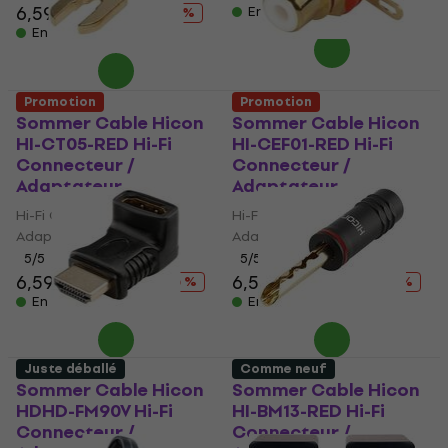
6,59 €
7,79 €
En stock
- 15 %
En stock
Promotion
Promotion
Sommer Cable Hicon
Sommer Cable Hicon
HI-CT05-RED Hi-Fi
HI-CEF01-RED Hi-Fi
Connecteur /
Connecteur /
Adaptateur
Adaptateur
Hi-Fi Connecteur /
Hi-Fi Connecteur /
Adaptateur
Adaptateur
5
/5
5
/5
6,59 €
7,89 €
6,59 €
7,89 €
- 16 %
- 16 %
En stock
En stock
Juste déballé
Comme neuf
Sommer Cable Hicon
Sommer Cable Hicon
HDHD-FM90V Hi-Fi
HI-BM13-RED Hi-Fi
Connecteur /
Connecteur /