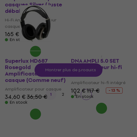
casques Silver (Juste
pour casque (Juste
déballé)
déballé)
Hi-Fi Amplificateurs pour
Amplificateur pour casque
casques
338 €
351 €
165 €
171 €
En stock
En stock
Superlux HD687
DNA AMPLI 5.0 SET
Rosegold
Amplificateur hi-fi
Montrer plus de produits
Amplificateur pour
intégré
casque (Comme neuf)
Amplificateur hi-fi intégré
Amplificateur pour casque
102 €
117 €
- 13 %
1
2
3
34,60 €
36,50 €
En stock
En stock