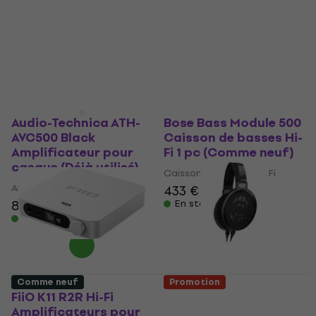
(Endommagé)
Récepteur AV Hi-Fi
Enceinte colonne Hi-Fi
344 €
En stock
618 €
653 €
- 5 %
En stock
Juste déballé
Juste déballé
Audio-Technica ATH-
Bose Bass Module 500
AVC500 Black
Caisson de basses Hi-
Amplificateur pour
Fi 1 pc (Comme neuf)
casque (Déjà utilisé)
Caisson de basses Hi-Fi
Amplificateur pour casque
433 €
81,60 €
83,50 €
En stock
En stock
Comme neuf
Promotion
FiiO K11 R2R Hi-Fi
Sennheiser HD 650
Amplificateurs pour
Black Amplificateur