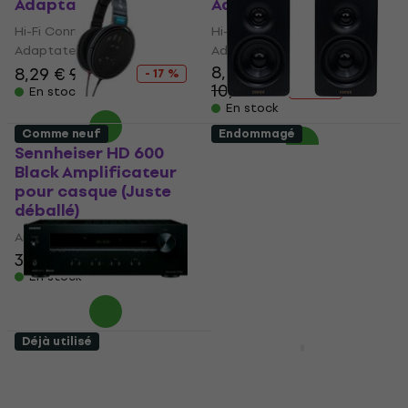
Adaptateur
Adaptateur
Hi-Fi Connecteur /
Hi-Fi Connecteur /
Adaptateur
Adaptateur
8,09 €
8,29 €
9,99 €
- 17 %
10,50 €
- 23 %
En stock
En stock
Comme neuf
Endommagé
Sennheiser HD 600
Edifier M60 Haut-
Black Amplificateur
parleur sans fil Hi-Fi
pour casque (Juste
Classic Oak 2 pcs
déballé)
(Comme neuf)
Amplificateur pour casque
Haut-parleur sans fil Hi-Fi
315 €
132 €
133,65 €
En stock
En stock
Déjà utilisé
Comme neuf
Onkyo TX-8220
Magnat Signature
Récepteur AV Hi-Fi
607 Enceinte colonne
(Comme neuf)
Hi-Fi Satin Black 1 pc