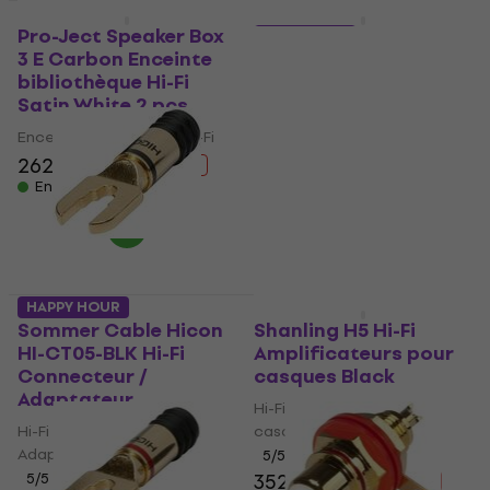
HAPPY HOUR
HAPPY HOUR
Pro-Ject Speaker Box
3 variantes
3 E Carbon Enceinte
Pro-Ject Connect it
bibliothèque Hi-Fi
Line E 0,82m RCA
Satin White 2 pcs
Cinch Male
Enceinte bibliothèque Hi-Fi
Câble audio Hi-Fi
262 €
278 €
- 6 %
5
/5
29,80 €
En stock
34,80 €
- 14 %
En stock
HAPPY HOUR
HAPPY HOUR
Sommer Cable Hicon
Shanling H5 Hi-Fi
HI-CT05-BLK Hi-Fi
Amplificateurs pour
Connecteur /
casques Black
Adaptateur
Hi-Fi Amplificateurs pour
Hi-Fi Connecteur /
casques
Adaptateur
5
/5
352 €
373 €
5
/5
- 6 %